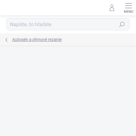
Prejsť
na
obsah
Hľadať
Autogén a plynové rezanie