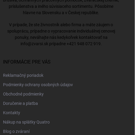
príslušenstva a iného súvisiaceho sortimentu. Pôsobíme
hlavne na Slovensku a v Českej republike.
V prípade, že ste živnostník alebo firma a máte záujem o
spoluprácu, prípadne o vypracovanie individuálnej cenovej
ponuky, neváhajte nás kedykoľvek kontaktovať na
info@zvarsi.sk
prípadne
+421 948 072 919
.
INFORMÁCIE PRE VÁS
Reklamačný poriadok
Podmienky ochrany osobných údajov
Obchodné podmienky
Doručenie a platba
Kontakty
Nákup na splátky Quatro
Blog o zváraní