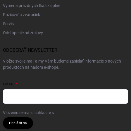
Výmena prázdnych fliaš za plné
Požičovňa zváračiek
Servis
Odstúpenie od zmluvy
ODOBERAŤ NEWSLETTER
Vložte svoj e-mail a my Vám budeme zasielať informácie o nových
produktoch na našom e-shope.
EMAIL
Vložením e-mailu súhlasíte s
podmienkami ochrany osobných údajov
Prihlásiť sa