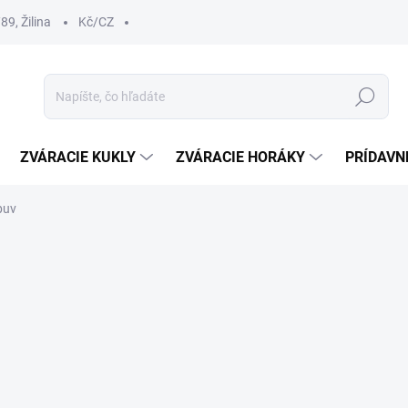
9, Žilina
Kč/CZ
Hľadať
ZVÁRACIE KUKLY
ZVÁRACIE HORÁKY
PRÍDAVN
buv