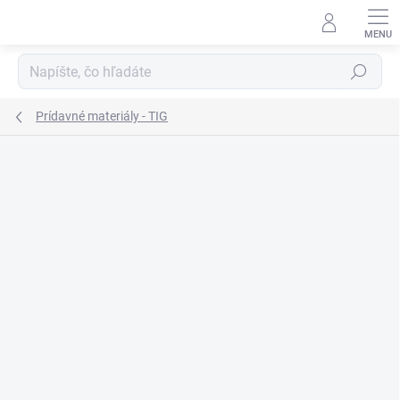
Prejsť
na
obsah
Hľadať
Prídavné materiály - TIG