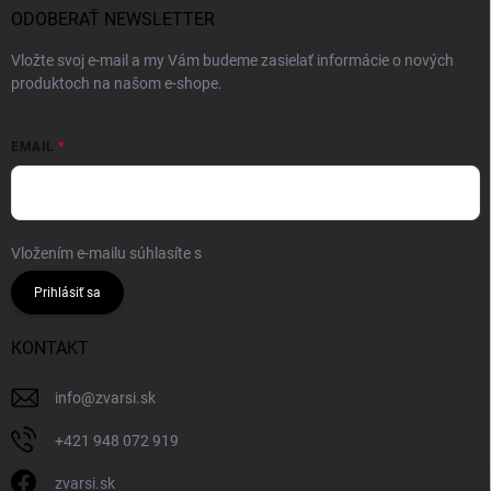
ODOBERAŤ NEWSLETTER
Vložte svoj e-mail a my Vám budeme zasielať informácie o nových
produktoch na našom e-shope.
EMAIL
Vložením e-mailu súhlasíte s
podmienkami ochrany osobných údajov
Prihlásiť sa
KONTAKT
info
@
zvarsi.sk
+421 948 072 919
zvarsi.sk