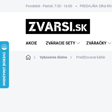
Prejsť
Pondelok - Piatok: 7:30 - 16:00
PREDAJŇA: Dlhá 89/8
na
obsah
AKCIE
ZVÁRACIE SETY
ZVÁRAČKY
Domov
Vybavenie dielne
Predlžovacie káble