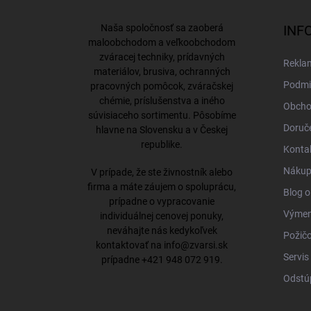
p
ä
Naša spoločnosť sa zaoberá
INF
t
maloobchodom a veľkoobchodom
i
zváracej techniky, prídavných
Rekla
e
materiálov, brusiva, ochranných
Podmi
pracovných pomôcok, zváračskej
chémie, príslušenstva a iného
Obcho
súvisiaceho sortimentu. Pôsobíme
Doruče
hlavne na Slovensku a v Českej
republike.
Konta
Nákup 
V prípade, že ste živnostník alebo
firma a máte záujem o spoluprácu,
Blog o
prípadne o vypracovanie
Výmena
individuálnej cenovej ponuky,
neváhajte nás kedykoľvek
Požičo
kontaktovať na
info@zvarsi.sk
Servis
prípadne
+421 948 072 919
.
Odstú