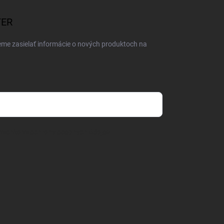
TER
eme zasielať informácie o nových produktoch na
mienkami ochrany osobných údajov