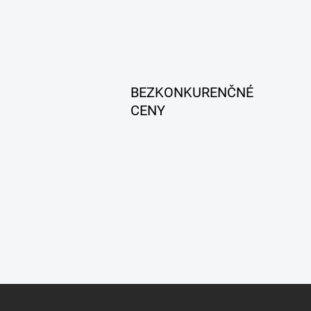
BEZKONKURENČNÉ
CENY
Z
á