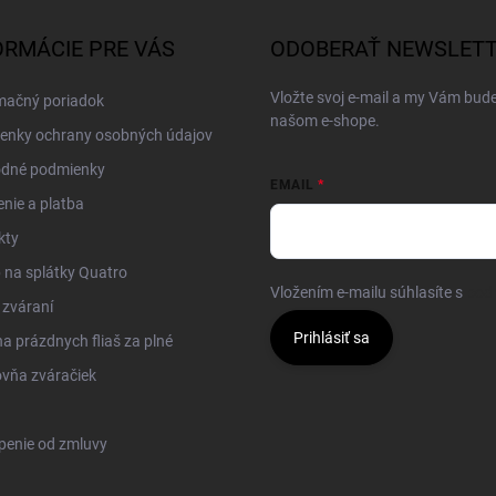
ORMÁCIE PRE VÁS
ODOBERAŤ NEWSLET
Vložte svoj e-mail a my Vám bud
mačný poriadok
našom e-shope.
enky ochrany osobných údajov
dné podmienky
EMAIL
nie a platba
kty
na splátky Quatro
Vložením e-mailu súhlasíte s
pod
 zváraní
Prihlásiť sa
 prázdnych fliaš za plné
vňa zváračiek
penie od zmluvy