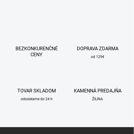
BEZKONKURENČNÉ
DOPRAVA ZDARMA
CENY
od 129€
TOVAR SKLADOM
KAMENNÁ PREDAJŇA
odosielame do 24 h
ŽILINA
Z