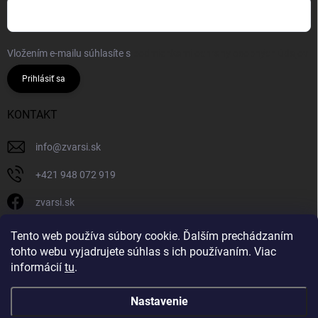
Vložením e-mailu súhlasíte s
podmienkami ochrany osobných údajov
Prihlásiť sa
KONTAKT
info
@
zvarsi.sk
+421 948 072 919
zvarsi.sk
zvarsi.sk
Tento web používa súbory cookie. Ďalším prechádzaním
tohto webu vyjadrujete súhlas s ich používaním. Viac
informácií
tu
.
Nastavenie