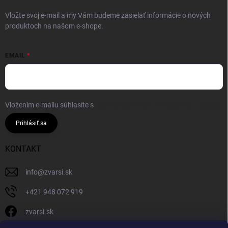
Vložte svoj e-mail a my Vám budeme zasielať informácie o nových
produktoch na našom e-shope.
EMAIL
Vložením e-mailu súhlasíte s
podmienkami ochrany osobných údajov
Prihlásiť sa
KONTAKT
info
@
zvarsi.sk
+421 948 072 919
zvarsi.sk