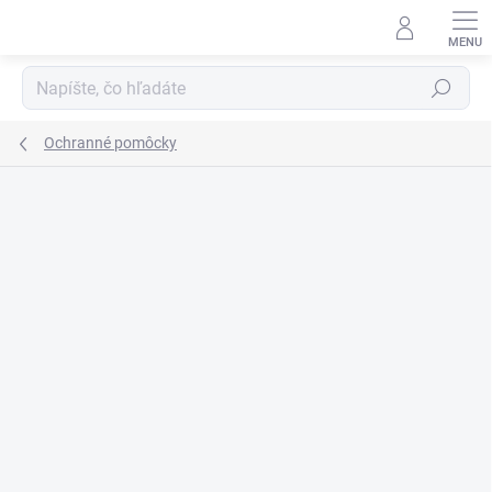
Prejsť
na
obsah
Hľadať
Ochranné pomôcky