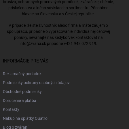
brusiva, ochranných pracovných pomôcok, zváračskej chémie,
príslušenstva a iného súvisiaceho sortimentu. Pôsobíme
hlavne na Slovensku a v Českej republike.
V prípade, že ste živnostník alebo firma a máte záujem o
spoluprácu, prípadne o vypracovanie individuálnej cenovej
ponuky, neváhajte nás kedykoľvek kontaktovať na
info@zvarsi.sk
prípadne
+421 948 072 919
.
INFORMÁCIE PRE VÁS
Reklamačný poriadok
Podmienky ochrany osobných údajov
Obchodné podmienky
Doručenie a platba
Kontakty
Nákup na splátky Quatro
Blog o zváraní