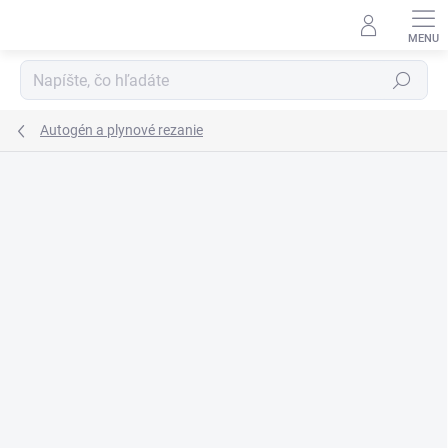
Prejsť
na
obsah
Hľadať
Autogén a plynové rezanie