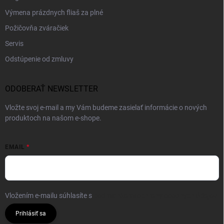
Výmena prázdnych fliaš za plné
Požičovňa zváračiek
Servis
Odstúpenie od zmluvy
ODOBERAŤ NEWSLETTER
Vložte svoj e-mail a my Vám budeme zasielať informácie o nových
produktoch na našom e-shope.
EMAIL
Vložením e-mailu súhlasíte s
podmienkami ochrany osobných údajov
Prihlásiť sa