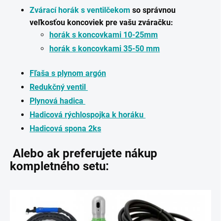
Zvárací horák s ventilčekom
so správnou
veľkosťou koncoviek pre vašu zváračku:
horák s koncovkami 10-25mm
horák s koncovkami 35-50 mm
Fľaša s plynom argón
Redukčný ventil
Plynová hadica
Hadicová rýchlospojka k horáku
Hadicová spona 2ks
Alebo ak preferujete nákup
kompletného setu: