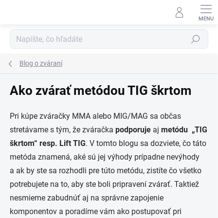
Prejsť
na
obsah
Hľadať
Blog o zváraní
Ako zvárať metódou TIG škrtom
Pri kúpe zváračky MMA alebo MIG/MAG sa občas
stretávame s tým, že zváračka
podporuje
aj
metódu „TIG
škrtom“ resp. Lift TIG
. V tomto blogu sa dozviete, čo táto
metóda znamená, aké sú jej výhody prípadne nevýhody
a ak by ste sa rozhodli pre túto metódu, zistíte čo všetko
potrebujete na to, aby ste boli pripravení zvárať. Taktiež
nesmieme zabudnúť aj na správne zapojenie
komponentov a poradíme vám ako postupovať pri