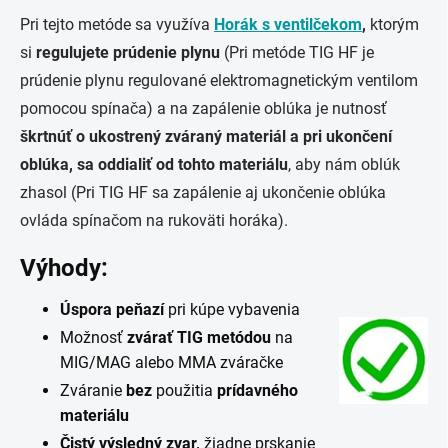
Pri tejto metóde sa využíva
Horák s ventilčekom
,
ktorým
si
regulujete prúdenie plynu
(Pri metóde TIG HF je
prúdenie plynu regulované elektromagnetickým ventilom
pomocou spínača) a na zapálenie oblúka je nutnosť
škrtnúť o ukostrený zváraný materiál a
pri ukončení
oblúka, sa oddialiť od tohto materiálu
, aby nám oblúk
zhasol (Pri TIG HF sa zapálenie aj ukončenie oblúka
ovláda spínačom na rukoväti horáka).
Výhody:
Úspora peňazí
pri kúpe vybavenia
Možnosť
zvárať TIG metódou
na
MIG/MAG alebo MMA zváračke
Zváranie
bez
použitia
prídavného
materiálu
Čistý výsledný zvar,
žiadne prskanie