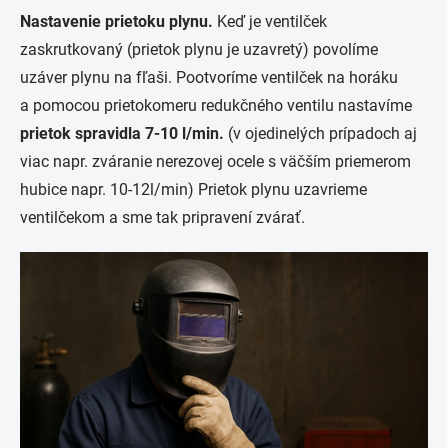
Nastavenie prietoku plynu.
Keď je ventilček
zaskrutkovaný (prietok plynu je uzavretý) povolíme
uzáver plynu na fľaši. Pootvoríme ventilček na horáku
a pomocou prietokomeru redukčného ventilu nastavíme
prietok spravidla 7-10 l/min.
(v ojedinelých prípadoch aj
viac napr. zváranie nerezovej ocele s väčším priemerom
hubice napr. 10-12l/min) Prietok plynu uzavrieme
ventilčekom a sme tak pripravení zvárať.