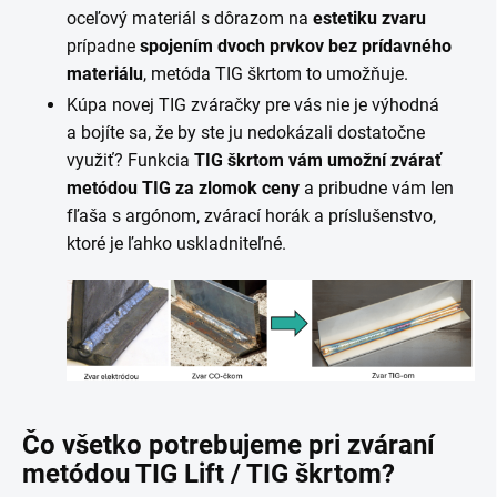
oceľový materiál s dôrazom na
estetiku zvaru
prípadne
spojením dvoch prvkov bez prídavného
materiálu
, metóda TIG škrtom to umožňuje.
Kúpa novej TIG zváračky pre vás nie je výhodná
a bojíte sa, že by ste ju nedokázali dostatočne
využiť? Funkcia
TIG škrtom vám umožní zvárať
metódou TIG
za zlomok ceny
a pribudne vám len
fľaša s argónom, zvárací horák a príslušenstvo,
ktoré je ľahko uskladniteľné.
Čo všetko potrebujeme pri zváraní
metódou TIG Lift / TIG škrtom?