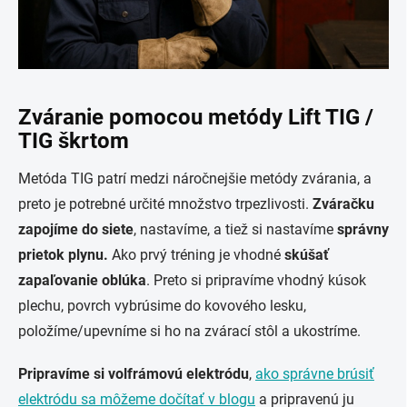
Zváranie pomocou metódy Lift TIG /
TIG škrtom
Metóda TIG patrí medzi náročnejšie metódy zvárania, a
preto je potrebné určité množstvo trpezlivosti.
Zváračku
zapojíme do siete
, nastavíme, a tiež si nastavíme
správny
prietok plynu.
Ako prvý tréning je vhodné
skúšať
zapaľovanie oblúka
. Preto si pripravíme vhodný kúsok
plechu, povrch vybrúsime do kovového lesku,
položíme/upevníme si ho na zvárací stôl a ukostríme.
Pripravíme si volfrámovú elektródu
,
ako správne brúsiť
elektródu sa môžeme dočítať v blogu
a pripravenú ju