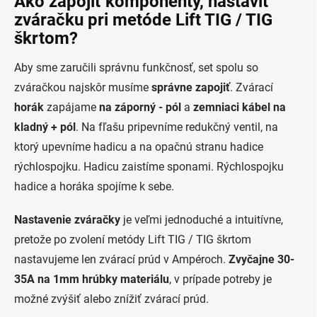
Ako zapojiť komponenty, nastaviť
zváračku pri metóde Lift TIG / TIG
škrtom?
Aby sme zaručili správnu funkčnosť, set spolu so
zváračkou najskôr musíme
správne zapojiť
. Zvárací
horák
zapájame
na
záporný - pól
a
zemniaci kábel na
kladný + pól
. Na fľašu pripevníme redukčný ventil, na
ktorý upevníme hadicu a na opačnú stranu hadice
rýchlospojku. Hadicu zaistíme sponami. Rýchlospojku
hadice a horáka spojíme k sebe.
Nastavenie zváračky
je veľmi jednoduché a intuitívne,
pretože po zvolení metódy Lift TIG / TIG škrtom
nastavujeme len zvárací prúd v Ampéroch.
Zvyčajne 30-
35A na 1mm hrúbky materiálu
, v prípade potreby je
možné zvýšiť alebo znížiť zvárací prúd.