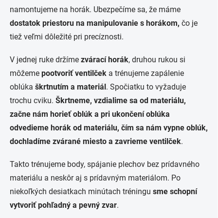
namontujeme na horák. Ubezpečíme sa, že máme
dostatok priestoru na manipulovanie s horákom,
čo je
tiež veľmi dôležité pri precíznosti.
V jednej ruke držíme
zvárací horák
, druhou rukou si
môžeme
pootvoriť ventilček
a trénujeme zapálenie
oblúka
škrtnutím a materiál
. Spočiatku to vyžaduje
trochu cviku.
Škrtneme, vzdialime sa od materiálu,
začne nám horieť oblúk a pri ukončení oblúka
odvedieme horák od materiálu, čím sa nám vypne oblúk,
dochladíme zvárané miesto a zavrieme ventilček
.
Takto trénujeme body, spájanie plechov bez prídavného
materiálu a neskôr aj s prídavným materiálom. Po
niekoľkých desiatkach minútach tréningu
sme schopní
vytvoriť pohľadný a pevný zvar
.