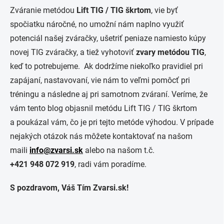
Zváranie metódou
Lift TIG / TIG škrtom
, vie byť
spočiatku náročné, no umožní nám naplno využiť
potenciál našej zváračky, ušetriť peniaze namiesto kúpy
novej TIG zváračky, a tiež vyhotoviť
zvary metódou TIG
,
keď to potrebujeme. Ak dodržíme niekoľko pravidiel pri
zapájaní, nastavovaní, vie nám to veľmi pomôcť pri
tréningu a následne aj pri samotnom zváraní. Veríme, že
vám tento blog objasnil metódu Lift TIG / TIG škrtom
a poukázal vám, čo je pri tejto metóde výhodou. V prípade
nejakých otázok nás môžete kontaktovať na našom
maili
info@zvarsi.sk
alebo na našom t.č.
+421 948 072 919
, radi vám poradíme.
S pozdravom, Váš Tím Zvarsi.sk!