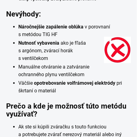
Nevýhody:
Náročnejšie zapálenie oblúka
v porovnaní
s metódou TIG HF
Nutnosť vybavenia
ako je fľaša
s argónom, zvárací horák
s ventilčekom
Manuálne otváranie a zatváranie
ochranného plynu ventilčekom
Väčšie
opotrebovanie volfrámovej elektródy
pri
škrtaní o materiál
Prečo a kde je možnosť túto metódu
využívať?
Ak ste si kúpili zváračku s touto funkciou
a potrebujete zvárať nerezový materiál alebo iný