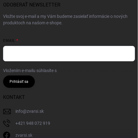
ODOBERAŤ NEWSLETTER
Vložte svoj e-mail a my Vám budeme zasielať informácie o nových
produktoch na našom e-shope.
EMAIL
Vložením e-mailu súhlasíte s
podmienkami ochrany osobných údajov
Prihlásiť sa
KONTAKT
info
@
zvarsi.sk
+421 948 072 919
zvarsi.sk