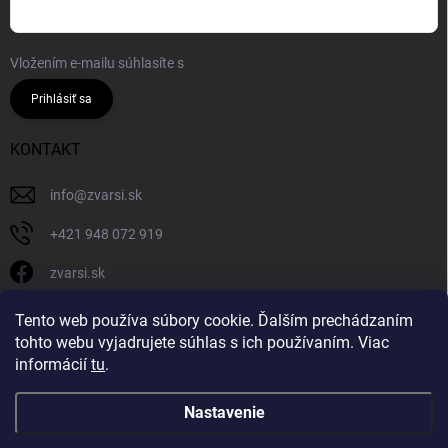
Vložením e-mailu súhlasíte s
podmienkami ochrany osobných údajov
Prihlásiť sa
KONTAKT
info
@
zvarsi.sk
+421 948 072 919
zvarsi.sk
zvarsi.sk
Tento web používa súbory cookie. Ďalším prechádzaním
tohto webu vyjadrujete súhlas s ich používaním. Viac
informácií
tu
.
Nastavenie