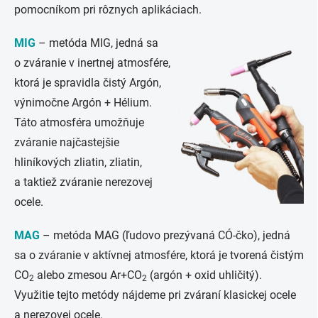
pomocníkom pri rôznych aplikáciach.
MIG
– metóda MIG, jedná sa
o zváranie v inertnej atmosfére,
ktorá je spravidla čistý Argón,
výnimočne Argón + Hélium.
Táto atmosféra umožňuje
zváranie najčastejšie
hliníkových zliatin, zliatin,
a taktiež zváranie nerezovej
ocele.
MAG
– metóda MAG (ľudovo prezývaná CÓ-čko), jedná
sa o zváranie v aktívnej atmosfére, ktorá je tvorená čistým
CO
alebo zmesou Ar+CO
(argón + oxid uhličitý).
2
2
Využitie tejto metódy nájdeme pri zváraní klasickej ocele
a nerezovej ocele.