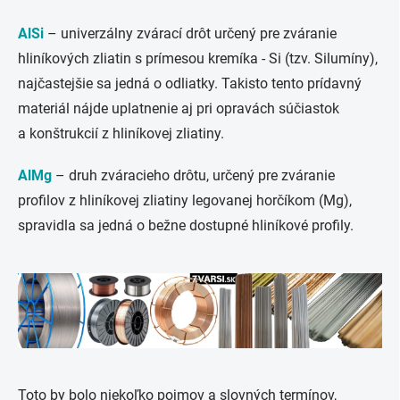
AlSi
– univerzálny zvárací drôt určený pre zváranie
hliníkových zliatin s prímesou kremíka - Si (tzv. Silumíny),
najčastejšie sa jedná o odliatky. Takisto tento prídavný
materiál nájde uplatnenie aj pri opravách súčiastok
a konštrukcií z hliníkovej zliatiny.
AlMg
– druh zváracieho drôtu, určený pre zváranie
profilov z hliníkovej zliatiny legovanej horčíkom (Mg),
spravidla sa jedná o bežne dostupné hliníkové profily.
Toto by bolo niekoľko pojmov a slovných termínov,