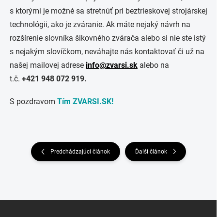
s ktorými je možné sa stretnúť pri beztrieskovej strojárskej
technológii, ako je zváranie. Ak máte nejaký návrh na
rozšírenie slovníka šikovného zvárača alebo si nie ste istý
s nejakým slovíčkom, neváhajte nás kontaktovať či už na
našej mailovej adrese
info@zvarsi.sk
alebo na
t.č.
+421 948 072 919.
S pozdravom
Tím ZVARSI.SK!
Predchádzajúci článok
Ďalší článok
Z
á