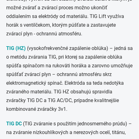
možné zvárať a zvárací proces možno ukončiť
oddialením sa elektródy od materiálu. TIG Lift využíva
horák s ventilčekom, ktorým púšťate a zastavujete
zvárací plyn - ochrannú atmosféru.
TIG (HZ)
(vysokofrekvenčné zapálenie oblúka) – jedná sa
o metódu zvárania TIG, pri ktorej sa zapálenie oblúka
spúšťa spínačom na rukoväti horáka a zarovno umožňuje
spúšťať zvárací plyn – ochrannú atmosféru skrz
elektromagnetický spínač. Elektróda sa teda nedotýka
zváraného materiálu. TIG HZ obsahujú spravidla
zváračky TIG DC a TIG AC/DC, prípadne kvalitnejšie
kombinované zváračky 3v1.
TIG DC
(TIG zváranie s použitím jednosmerného prúdu) –
na zváranie nízkouhlíkových a nerezových ocelí, titánu,