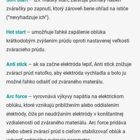
zváračky po zapnutí, ktorý zároveň berie ohľad na ističe
(“nevyhadzuje ich“).
Hot start
– umožňuje ľahké zapálenie oblúka
krátkodobým zvýšením prúdu oproti nastavenej veľkosti
zváracieho prúdu.
Anti stick
– ak sa začne elektróda lepiť, Anti stick znižuje
zvárací prúd natoľko, aby elektróda vychladla a bolo ju
možné ľahko odialiť od zváraného materálu.
Arc force
– vyrovnává výkyvy napätia na elektrickom
oblúku, ktoré vznikajú priblížením alebo oddialením
elektródy, čiže pri neudržaním elektródy v konštantnej
vzdialenosti od zváraného materiálu. Arc force pridáva
alebo uberá zvárací prúd s cieľom stabilizovať oblúk a