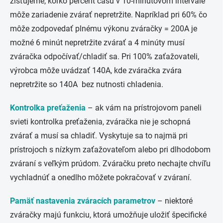
zisťujeme, koľko percent času v 10-minútovom intervale
môže zariadenie zvárať nepretržite. Napríklad pri 60% čo
môže zodpovedať plnému výkonu zváračky = 200A je
možné 6 minút nepretržite zvárať a 4 minúty musí
zváračka odpočívať/chladiť sa. Pri 100% zaťažovateli,
výrobca môže uvádzať 140A, kde zváračka zvára
nepretržite so 140A bez nutnosti chladenia.
Kontrolka preťaženia
–
ak vám na prístrojovom paneli
svieti kontrolka preťaženia, zváračka nie je schopná
zvárať a musí sa chladiť. Vyskytuje sa to najmä pri
prístrojoch s nízkym zaťažovateľom alebo pri dlhodobom
zváraní s veľkým prúdom. Zváračku preto nechajte chvíľu
vychladnúť a onedlho môžete pokračovať v zváraní.
Pamäť nastavenia zváracích parametrov
– niektoré
zváračky majú funkciu, ktorá umožňuje uložiť špecifické