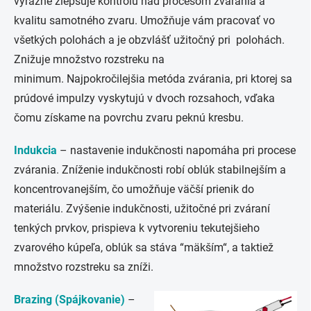
výrazne zlepšuje kontrolu nad procesom zvárania a
kvalitu samotného zvaru. Umožňuje vám pracovať vo
všetkých polohách a je obzvlášť užitočný pri polohách.
Znižuje množstvo rozstreku na
minimum. Najpokročilejšia metóda zvárania, pri ktorej sa
prúdové impulzy vyskytujú v dvoch rozsahoch, vďaka
čomu získame na povrchu zvaru peknú kresbu.
Indukcia
– nastavenie indukčnosti napomáha pri procese
zvárania. Zníženie indukčnosti robí oblúk stabilnejším a
koncentrovanejším, čo umožňuje väčší prienik do
materiálu. Zvýšenie indukčnosti, užitočné pri zváraní
tenkých prvkov, prispieva k vytvoreniu tekutejšieho
zvarového kúpeľa, oblúk sa stáva “mäkším“, a taktiež
množstvo rozstreku sa zníži.
Brazing (Spájkovanie)
–