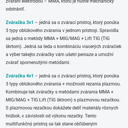
zváraní elektródou – MMA, ktorú je nutné mechanicky
odstrániť.
Zváračka 3v1
– jedná sa o zvárací prístroj, ktorý ponúka
3 typy oblúkového zvárania v jednom prístroji. Spravidla
sa jedná o metódy MMA + MIG/MAG + Lift TIG (TIG
škrtom). Jedná sa teda o kombináciu viacerých zváračiek
a výber takejto zváračky vám ušetrí peniaze a umožní
zvárať spomenutými metódami.
Zváračka 4v1
– jedná sa o zvárací prístroj, ktorý ponúka
3 typy oblúkového zvárania + možnosti rezania plazmou.
Kombinuje tak zváračky s metódami zvárania MMA +
MIG/MAG + TIG Lift (TIG šktrom) s plazmovou rezačkou.
S plazmovou rezačkou dokážete deliť materiály rôznych
hrúbok, v závislosti od výkonu rezačky. Tento
multifunkčný prístroj sa tak stane obľúbeným