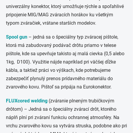
univerzálny konektor, ktorý umožňuje rýchle a spoľahlivé
pripojenie MIG/MAG zváracích horákov ku všetkým
typom zváračiek, vrátane starších modelov.
Spool gun
– jedná sa o špeciálny typ zváracej pištole,
ktorá má zabudovaný podávač drôtu priamo v telese
pištole, kde sa upevňuje takisto aj malá cievka (0,5 alebo
1kg, D100). Využitie nájde napríklad pri väčšej dĺžke
kábla, a taktiež práci vo výškach, kde potrebujeme
zabezpečiť plynulý prenos prídavného materiálu do
zvarového kovu. Pištoľ sa pripája na Eurokonektor.
FLUXcored welding
(zváranie plneným trubičkovým
drôtom) – Jedná sa o špeciálny zvárací drôt, ktorého
náplň plní pri zváraní funkciu ochrannej atmosféry. Na
vrchu zvarového kovu sa vytvára struska, podobne ako pri