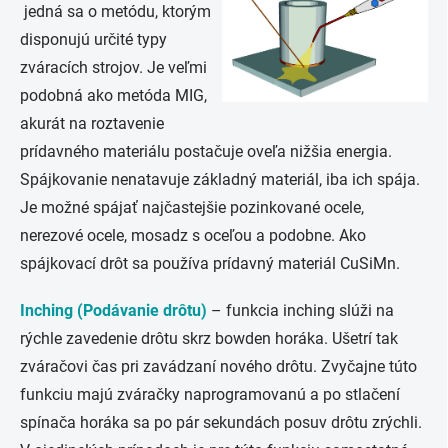
jedná sa o metódu, ktorým
disponujú určité typy
zváracích strojov. Je veľmi
podobná ako metóda MIG,
akurát na roztavenie
prídavného materiálu postačuje oveľa nižšia energia.
Spájkovanie nenatavuje základný materiál, iba ich spája.
Je možné spájať najčastejšie pozinkované ocele,
nerezové ocele, mosadz s oceľou a podobne. Ako
spájkovací drôt sa používa prídavný materiál CuSiMn.
Inching (Podávanie drôtu)
– funkcia inching slúži na
rýchle zavedenie drôtu skrz bowden horáka. Ušetrí tak
zváračovi čas pri zavádzaní nového drôtu. Zvyčajne túto
funkciu majú zváračky naprogramovanú a po stlačení
spínača horáka sa po pár sekundách posuv drôtu zrýchli.