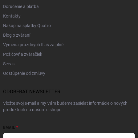
Doručenie a platba
Kontakty
Nákup na splátky Quatro
Blog o zváraní
Výmena prázdnych fliaš za plné
Požičovňa zváračiek
Servis
Odstúpenie od zmluvy
ODOBERAŤ NEWSLETTER
Vložte svoj e-mail a my Vám budeme zasielať informácie o nových
produktoch na našom e-shope.
EMAIL