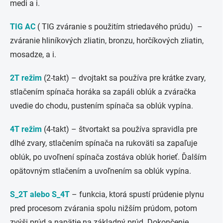
medi a i.
TIG AC
( TIG zváranie s použitím striedavého prúdu) –
zváranie hliníkových zliatin, bronzu, horčíkových zliatin,
mosadze, a i.
2T režim
(2-takt) – dvojtakt sa používa pre krátke zvary,
stlačením spínača horáka sa zapáli oblúk a zváračka
uvedie do chodu, pustením spínača sa oblúk vypína.
4T režim
(4-takt) – štvortakt sa používa spravidla pre
dlhé zvary, stlačením spínača na rukoväti sa zapaľuje
oblúk, po uvoľnení spínača zostáva oblúk horieť. Ďalším
opätovným stlačením a uvoľnením sa oblúk vypína.
S_2T alebo S_4T
– funkcia, ktorá spustí prúdenie plynu
pred procesom zvárania spolu nižším prúdom, potom
zvýši prúd a napätie na základný prúd. Dokončenie