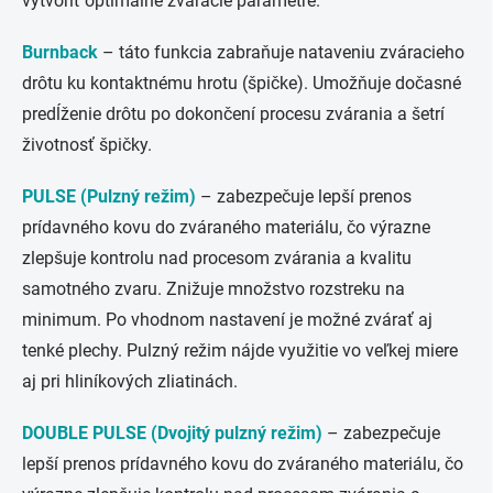
vytvoriť optimálne zváracie parametre.
Burnback
–
táto funkcia zabraňuje nataveniu zváracieho
drôtu ku kontaktnému hrotu (špičke). Umožňuje dočasné
predĺženie drôtu po dokončení procesu zvárania a šetrí
životnosť špičky.
PULSE (Pulzný režim)
– zabezpečuje lepší prenos
prídavného kovu do zváraného materiálu, čo výrazne
zlepšuje kontrolu nad procesom zvárania a kvalitu
samotného zvaru. Znižuje množstvo rozstreku na
minimum. Po vhodnom nastavení je možné zvárať aj
tenké plechy. Pulzný režim nájde využitie vo veľkej miere
aj pri hliníkových zliatinách.
DOUBLE PULSE (Dvojitý pulzný režim)
– zabezpečuje
lepší prenos prídavného kovu do zváraného materiálu, čo