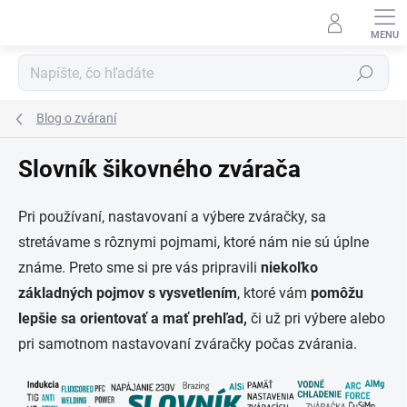
Prejsť
na
obsah
Hľadať
Blog o zváraní
Slovník šikovného zvárača
Pri používaní, nastavovaní a výbere zváračky, sa
stretávame s rôznymi pojmami, ktoré nám nie sú úplne
známe. Preto sme si pre vás pripravili
niekoľko
základných pojmov s vysvetlením
, ktoré vám
pomôžu
lepšie sa orientovať
a mať prehľad,
či už pri výbere alebo
pri samotnom nastavovaní zváračky počas zvárania.