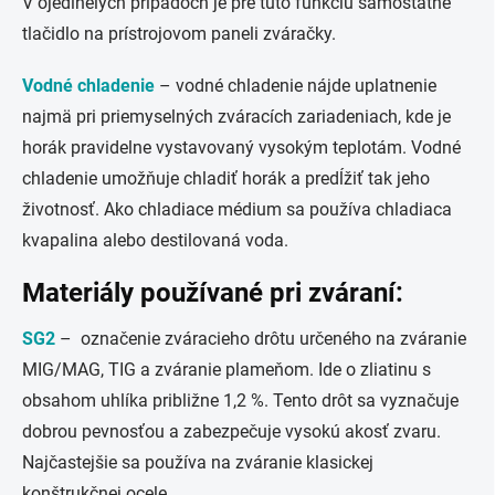
V ojedinelých prípadoch je pre túto funkciu samostatné
tlačidlo na prístrojovom paneli zváračky.
Vodné chladenie
–
vodné chladenie nájde uplatnenie
najmä pri priemyselných zváracích zariadeniach, kde je
horák pravidelne vystavovaný vysokým teplotám. Vodné
chladenie umožňuje chladiť horák a predĺžiť tak jeho
životnosť. Ako chladiace médium sa používa chladiaca
kvapalina alebo destilovaná voda.
Materiály používané pri zváraní:
SG2
– označenie zváracieho drôtu určeného na zváranie
MIG/MAG, TIG a zváranie plameňom. Ide o zliatinu s
obsahom uhlíka približne 1,2 %. Tento drôt sa vyznačuje
dobrou pevnosťou a zabezpečuje vysokú akosť zvaru.
Najčastejšie sa používa na zváranie klasickej
konštrukčnej ocele.