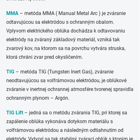
MMA
–
metóda MMA ( Manual Metal Arc ) je zváranie
odtavujúcou sa elektródou s ochranným obalom.
Vplyvom elektrického oblúka dochádza k odtavovaniu
elektródy na zváraný základový materiál, vzniká tak
zvarový kov, na ktorom sa na povrchu vytvára struska,
ktorá chráni zvar pred okysličením.
TIG
– metóda TIG (Tungsten Inert Gas), zváranie
neodtavujúcou sa volfrámovou elektródou, je oblúkové
zváranie v inertnej ochrannej atmosfére tvorenej spravidla
ochranným plynom – Argón.
TIG Lift
–
jedná sa o metódu zvárania TIG, pri ktorej sa
zapálenie oblúka vykonáva dotykom materiálu s
volfrámovou elektródou a následným odtiahnutím od
elektródy, Vytvorí sa tak stabilný zvárací oblúk s ktorým je