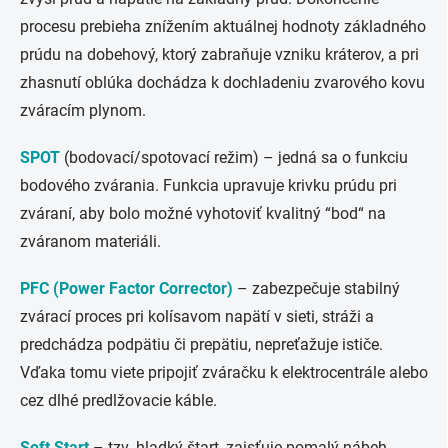
procesu prebieha znížením aktuálnej hodnoty základného
prúdu na dobehový, ktorý zabraňuje vzniku kráterov, a pri
zhasnutí oblúka dochádza k dochladeniu zvarového kovu
zváracím plynom.
SPOT
(bodovací/spotovací režim) – jedná sa o funkciu
bodového zvárania. Funkcia upravuje krivku prúdu pri
zváraní, aby bolo možné vyhotoviť kvalitný “bod“ na
zváranom materiáli.
PFC (Power Factor Corrector)
–
zabezpečuje stabilný
zvárací proces pri kolísavom napätí v sieti, stráži a
predchádza podpätiu či prepätiu, nepreťažuje ističe.
Vďaka tomu viete pripojiť zváračku k elektrocentrále alebo
cez dlhé predlžovacie káble.
Soft Start
– tzv. hladký štart, zaisťuje pomalý nábeh