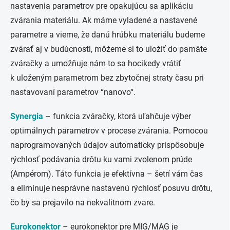
nastavenia parametrov pre opakujúcu sa aplikáciu
zvárania materiálu. Ak máme vyladené a nastavené
parametre a vieme, že danú hrúbku materiálu budeme
zvárať aj v budúcnosti, môžeme si to uložiť do pamäte
zváračky a umožňuje nám to sa hocikedy vrátiť
k uloženým parametrom bez zbytočnej straty času pri
nastavovaní parametrov “nanovo“.
Synergia
–
funkcia zváračky, ktorá uľahčuje výber
optimálnych parametrov v procese zvárania. Pomocou
naprogramovaných údajov automaticky prispôsobuje
rýchlosť podávania drôtu ku vami zvolenom prúde
(Ampérom). Táto funkcia je efektívna – šetrí vám čas
a eliminuje nesprávne nastavenú rýchlosť posuvu drôtu,
čo by sa prejavilo na nekvalitnom zvare.
Eurokonektor
– eurokonektor pre MIG/MAG je