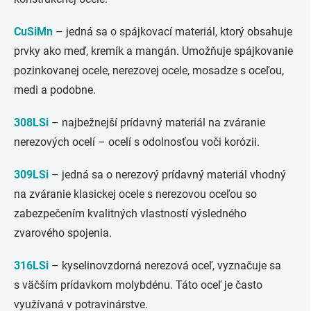
CuSiMn
– jedná sa o spájkovací materiál, ktorý obsahuje
prvky ako meď, kremík a mangán. Umožňuje spájkovanie
pozinkovanej ocele, nerezovej ocele, mosadze s oceľou,
medi a podobne.
308LSi
– najbežnejší prídavný materiál na zváranie
nerezových ocelí – ocelí s odolnosťou voči korózii.
309LSi
– jedná sa o nerezový prídavný materiál vhodný
na zváranie klasickej ocele s nerezovou oceľou so
zabezpečením kvalitných vlastností výsledného
zvarového spojenia.
316LSi
– kyselinovzdorná nerezová oceľ, vyznačuje sa
s väčším prídavkom molybdénu. Táto oceľ je často
využívaná v potravinárstve.