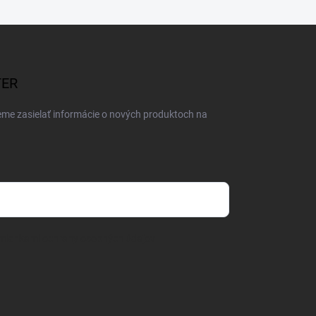
TER
eme zasielať informácie o nových produktoch na
mienkami ochrany osobných údajov