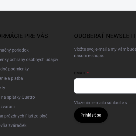
ORMÁCIE PRE VÁS
ODOBERAŤ NEWSLET
Vložte svoj e-mail a my Vám bud
mačný poriadok
našom e-shope.
enky ochrany osobných údajov
dné podmienky
EMAIL
nie a platba
kty
na splátky Quatro
Vložením e-mailu súhlasíte s
pod
 zváraní
Prihlásiť sa
 prázdnych fliaš za plné
vňa zváračiek