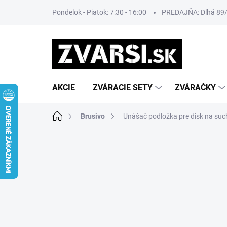
Prejsť
Pondelok - Piatok: 7:30 - 16:00
PREDAJŇA: Dlhá 89/8
na
obsah
AKCIE
ZVÁRACIE SETY
ZVÁRAČKY
Domov
Brusivo
Unášač podložka pre disk na su