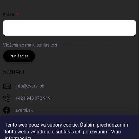
EMAIL
Vložením e-mailu súhlasíte s
podmienkami ochrany osobných údajov
Prihlásiť sa
KONTAKT
info
@
zvarsi.sk
+421 948 072 919
zvarsi.sk
zvarsi.sk
Tento web používa súbory cookie. Ďalším prechádzaním
tohto webu vyjadrujete súhlas s ich používaním. Viac
informácií
tu
.