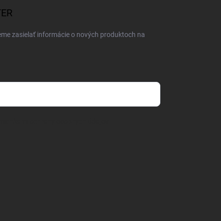
TER
eme zasielať informácie o nových produktoch na
mienkami ochrany osobných údajov