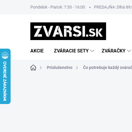
Prejsť
Pondelok - Piatok: 7:30 - 16:00
PREDAJŇA: Dlhá 89/8
na
obsah
AKCIE
ZVÁRACIE SETY
ZVÁRAČKY
Domov
Príslušenstvo
Čo potrebuje každý zvára