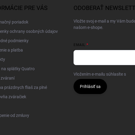
ORMÁCIE PRE VÁS
ODOBERAŤ NEWSLET
Vložte svoj e-mail a my Vám bud
mačný poriadok
našom e-shope.
enky ochrany osobných údajov
dné podmienky
EMAIL
nie a platba
kty
na splátky Quatro
Vložením e-mailu súhlasíte s
pod
 zváraní
Prihlásiť sa
 prázdnych fliaš za plné
vňa zváračiek
penie od zmluvy