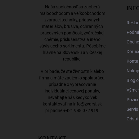
ä
Naša spoločnosť sa zaoberá
INF
t
maloobchodom a veľkoobchodom
i
zváracej techniky, prídavných
Rekla
e
materiálov, brusiva, ochranných
Podmi
pracovných pomôcok, zváračskej
chémie, príslušenstva a iného
Obcho
súvisiaceho sortimentu. Pôsobíme
Doruče
hlavne na Slovensku a v Českej
republike.
Konta
Nákup 
V prípade, že ste živnostník alebo
firma a máte záujem o spoluprácu,
Blog o
prípadne o vypracovanie
Výmena
individuálnej cenovej ponuky,
neváhajte nás kedykoľvek
Požičo
kontaktovať na
info@zvarsi.sk
Servis
prípadne
+421 948 072 919
.
Odstú
KONTAKT