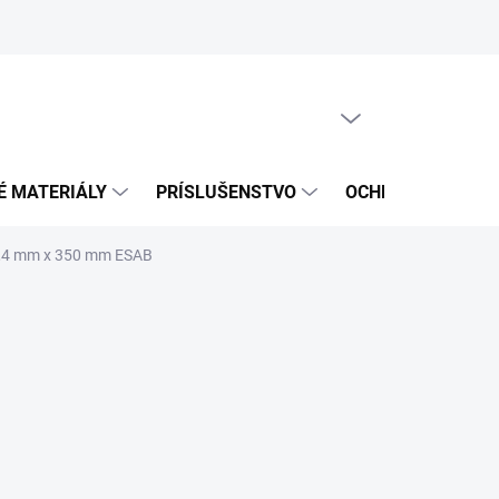
PRÁZDNY KOŠÍK
NÁKUPNÝ
KOŠÍK
É MATERIÁLY
PRÍSLUŠENSTVO
OCHRANNÉ POMÔ
 2,4 mm x 350 mm ESAB