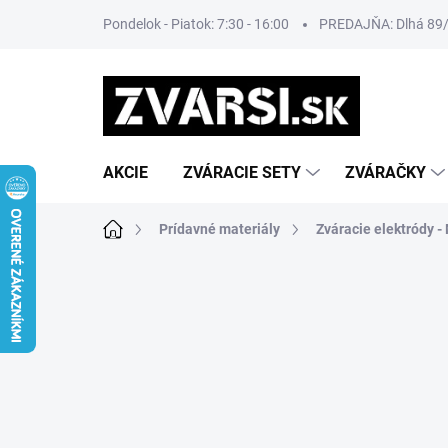
Prejsť
Pondelok - Piatok: 7:30 - 16:00
PREDAJŇA: Dlhá 89/8
na
obsah
AKCIE
ZVÁRACIE SETY
ZVÁRAČKY
Domov
Prídavné materiály
Zváracie elektródy 