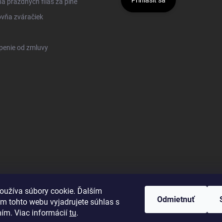
 prázdnych fliaš za plné
vňa zváračiek
penie od zmluvy
oužíva súbory cookie. Ďalším
Odmietnuť
m tohto webu vyjadrujete súhlas s
ním. Viac informácií
tu
.