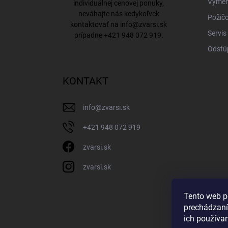
Výmena
individuálnej cenovej ponuky,
neváhajte nás kedykoľvek
Požičo
kontaktovať na
info@zvarsi.sk
Servis
prípadne
+421 948 072 919
.
Odstú
KONTAKT
info
@
zvarsi.sk
+421 948 072 919
zvarsi.sk
zvarsi.sk
Tento web p
prechádzaní
ich používa