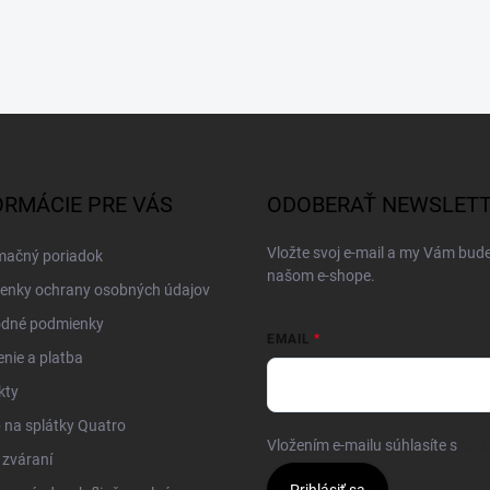
ORMÁCIE PRE VÁS
ODOBERAŤ NEWSLET
Vložte svoj e-mail a my Vám bud
mačný poriadok
našom e-shope.
enky ochrany osobných údajov
dné podmienky
EMAIL
nie a platba
kty
na splátky Quatro
Vložením e-mailu súhlasíte s
pod
 zváraní
Prihlásiť sa