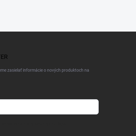
TER
eme zasielať informácie o nových produktoch na
mienkami ochrany osobných údajov