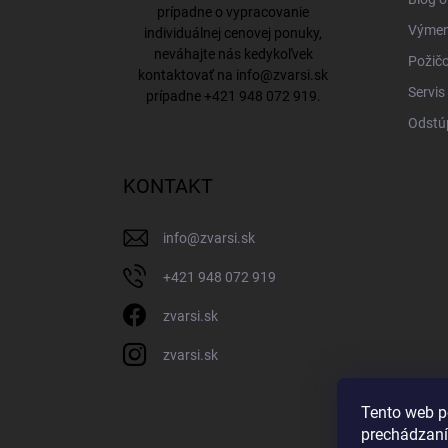
prípadne o vypracovanie
Výmena
individuálnej cenovej ponuky,
neváhajte nás kedykoľvek
Požičo
kontaktovať na
info@zvarsi.sk
Servis
prípadne
+421 948 072 919
.
Odstú
KONTAKT
info
@
zvarsi.sk
+421 948 072 919
zvarsi.sk
zvarsi.sk
Tento web p
prechádzaní