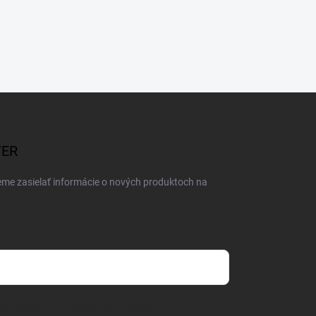
TER
eme zasielať informácie o nových produktoch na
mienkami ochrany osobných údajov