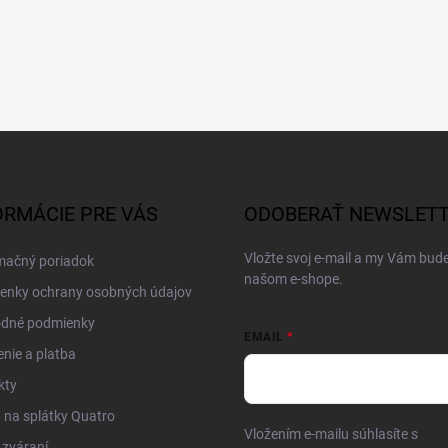
ORMÁCIE PRE VÁS
ODOBERAŤ NEWSLET
Vložte svoj e-mail a my Vám bud
mačný poriadok
našom e-shope.
enky ochrany osobných údajov
dné podmienky
EMAIL
nie a platba
kty
na splátky Quatro
Vložením e-mailu súhlasíte s
pod
 zváraní