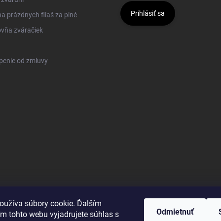
Prihlásiť sa
 prázdnych fliaš za plné
vňa zváračiek
penie od zmluvy
oužíva súbory cookie. Ďalším
Odmietnuť
m tohto webu vyjadrujete súhlas s