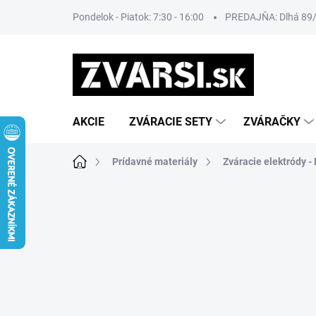
Prejsť
Pondelok - Piatok: 7:30 - 16:00
PREDAJŇA: Dlhá 89/8
na
obsah
AKCIE
ZVÁRACIE SETY
ZVÁRAČKY
Domov
Prídavné materiály
Zváracie elektródy 