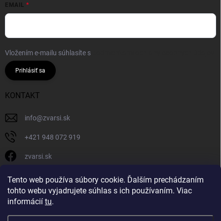
EMAIL
Vložením e-mailu súhlasíte s
podmienkami ochrany osobných údajov
Prihlásiť sa
KONTAKT
info
@
zvarsi.sk
+421 948 072 919
zvarsi.sk
zvarsi.sk
Tento web používa súbory cookie. Ďalším prechádzaním
tohto webu vyjadrujete súhlas s ich používaním. Viac
informácií
tu
.