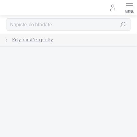
Prejsť
na
obsah
Hľadať
Kefy, kartáče a pilníky