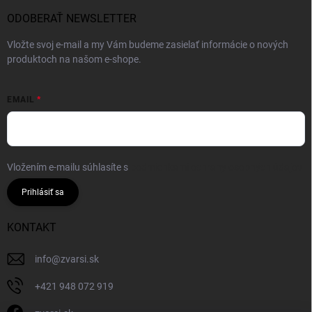
ODOBERAŤ NEWSLETTER
Vložte svoj e-mail a my Vám budeme zasielať informácie o nových
produktoch na našom e-shope.
EMAIL
Vložením e-mailu súhlasíte s
podmienkami ochrany osobných údajov
Prihlásiť sa
KONTAKT
info
@
zvarsi.sk
+421 948 072 919