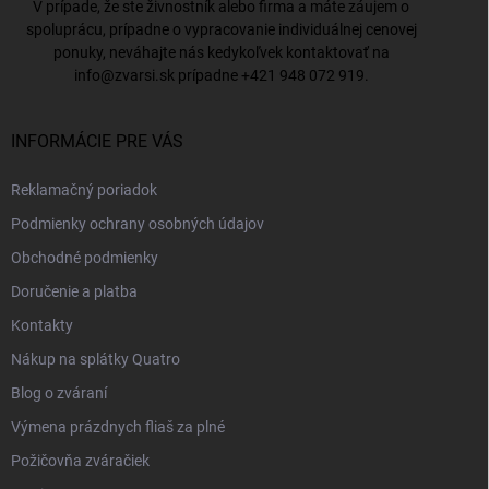
V prípade, že ste živnostník alebo firma a máte záujem o
spoluprácu, prípadne o vypracovanie individuálnej cenovej
ponuky, neváhajte nás kedykoľvek kontaktovať na
info@zvarsi.sk
prípadne
+421 948 072 919
.
INFORMÁCIE PRE VÁS
Reklamačný poriadok
Podmienky ochrany osobných údajov
Obchodné podmienky
Doručenie a platba
Kontakty
Nákup na splátky Quatro
Blog o zváraní
Výmena prázdnych fliaš za plné
Požičovňa zváračiek