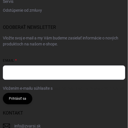
Servis
Odstúpenie od zmluvy
ODOBERAŤ NEWSLETTER
Vložte svoj e-mail a my Vám budeme zasielať informácie o nových
produktoch na našom e-shope.
EMAIL
Vložením e-mailu súhlasíte s
podmienkami ochrany osobných údajov
Prihlásiť sa
KONTAKT
info
@
zvarsi.sk