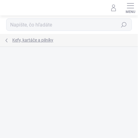
Prejsť
na
obsah
Hľadať
Kefy, kartáče a pilníky