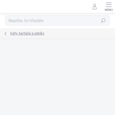
Prejsť
na
obsah
Hľadať
Kefy, kartáče a pilníky