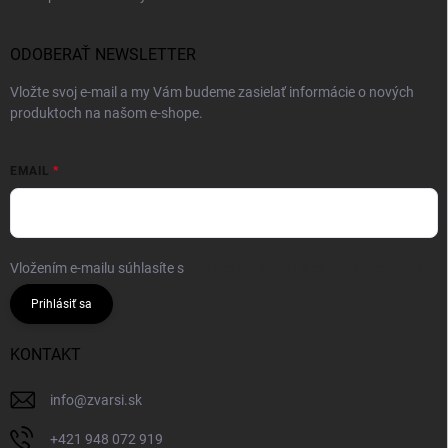
ODOBERAŤ NEWSLETTER
Vložte svoj e-mail a my Vám budeme zasielať informácie o nových
produktoch na našom e-shope.
EMAIL
Vložením e-mailu súhlasíte s
podmienkami ochrany osobných údajov
Prihlásiť sa
KONTAKT
info
@
zvarsi.sk
+421 948 072 919