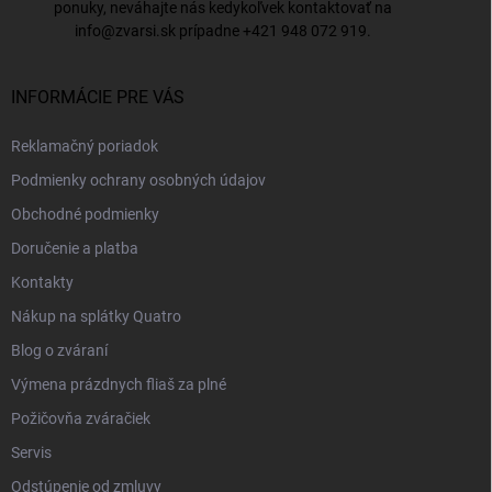
ponuky, neváhajte nás kedykoľvek kontaktovať na
info@zvarsi.sk
prípadne
+421 948 072 919
.
INFORMÁCIE PRE VÁS
Reklamačný poriadok
Podmienky ochrany osobných údajov
Obchodné podmienky
Doručenie a platba
Kontakty
Nákup na splátky Quatro
Blog o zváraní
Výmena prázdnych fliaš za plné
Požičovňa zváračiek
Servis
Odstúpenie od zmluvy