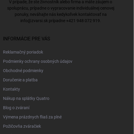
V prípade, že ste živnostník alebo firma a máte záujem o
spoluprácu, prípadne o vypracovanie individuálnej cenovej
ponuky, neváhajte nás kedykoľvek kontaktovať na
info@zvarsi.sk
prípadne
+421 948 072 919
.
INFORMÁCIE PRE VÁS
Reklamačný poriadok
Podmienky ochrany osobných údajov
Obchodné podmienky
Doručenie a platba
Kontakty
Nákup na splátky Quatro
Blog o zváraní
Výmena prázdnych fliaš za plné
Požičovňa zváračiek