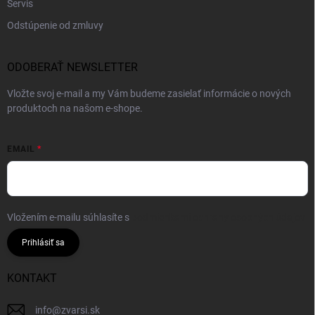
Servis
Odstúpenie od zmluvy
ODOBERAŤ NEWSLETTER
Vložte svoj e-mail a my Vám budeme zasielať informácie o nových
produktoch na našom e-shope.
EMAIL
Vložením e-mailu súhlasíte s
podmienkami ochrany osobných údajov
Prihlásiť sa
KONTAKT
info
@
zvarsi.sk