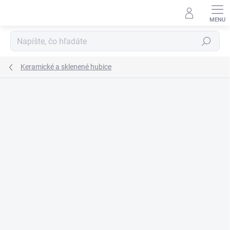
Prejsť
na
obsah
Hľadať
Keramické a sklenené hubice