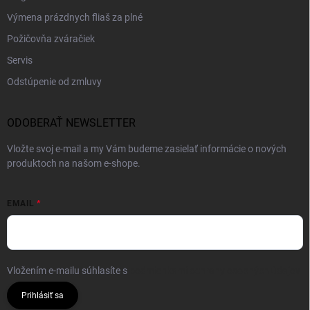
Výmena prázdnych fliaš za plné
Požičovňa zváračiek
Servis
Odstúpenie od zmluvy
ODOBERAŤ NEWSLETTER
Vložte svoj e-mail a my Vám budeme zasielať informácie o nových
produktoch na našom e-shope.
EMAIL
Vložením e-mailu súhlasíte s
podmienkami ochrany osobných údajov
Prihlásiť sa