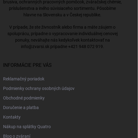
brusiva, ochranných pracovných pomôcok, zváračskej chémie,
príslušenstva a iného súvisiaceho sortimentu. Pôsobíme
hlavne na Slovensku a v Českej republike.
V prípade, že ste živnostník alebo firma a máte záujem o
spoluprácu, prípadne o vypracovanie individuálnej cenovej
ponuky, neváhajte nás kedykoľvek kontaktovať na
info@zvarsi.sk
prípadne
+421 948 072 919
.
INFORMÁCIE PRE VÁS
Reklamačný poriadok
Podmienky ochrany osobných údajov
Obchodné podmienky
Doručenie a platba
Kontakty
Nákup na splátky Quatro
Blog o zváraní