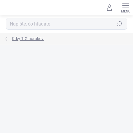
Prejsť
na
obsah
Hľadať
Krky TIG horákov