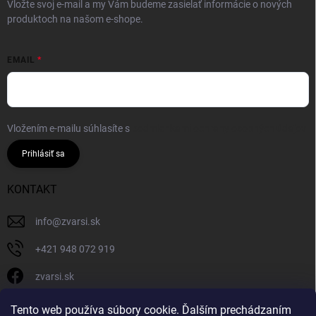
Vložte svoj e-mail a my Vám budeme zasielať informácie o nových
produktoch na našom e-shope.
EMAIL
Vložením e-mailu súhlasíte s
podmienkami ochrany osobných údajov
Prihlásiť sa
KONTAKT
info
@
zvarsi.sk
+421 948 072 919
zvarsi.sk
zvarsi.sk
Tento web používa súbory cookie. Ďalším prechádzaním