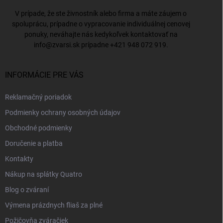
V prípade, že ste živnostník alebo firma a máte záujem o
spoluprácu, prípadne o vypracovanie individuálnej cenovej
ponuky, neváhajte nás kedykoľvek kontaktovať na
info@zvarsi.sk
prípadne
+421 948 072 919
.
INFORMÁCIE PRE VÁS
Reklamačný poriadok
Podmienky ochrany osobných údajov
Obchodné podmienky
Doručenie a platba
Kontakty
Nákup na splátky Quatro
Blog o zváraní
Výmena prázdnych fliaš za plné
Požičovňa zváračiek