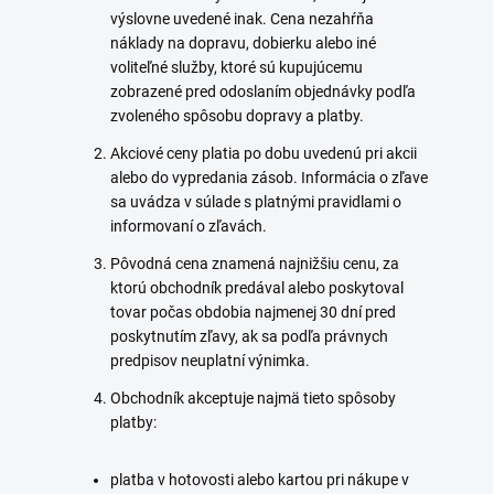
výslovne uvedené inak. Cena nezahŕňa
náklady na dopravu, dobierku alebo iné
voliteľné služby, ktoré sú kupujúcemu
zobrazené pred odoslaním objednávky podľa
zvoleného spôsobu dopravy a platby.
Akciové ceny platia po dobu uvedenú pri akcii
alebo do vypredania zásob. Informácia o zľave
sa uvádza v súlade s platnými pravidlami o
informovaní o zľavách.
Pôvodná cena znamená najnižšiu cenu, za
ktorú obchodník predával alebo poskytoval
tovar počas obdobia najmenej 30 dní pred
poskytnutím zľavy, ak sa podľa právnych
predpisov neuplatní výnimka.
Obchodník akceptuje najmä tieto spôsoby
platby:
platba v hotovosti alebo kartou pri nákupe v