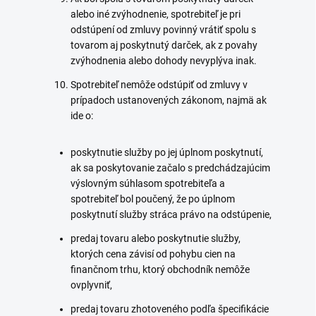
alebo iné zvýhodnenie, spotrebiteľ je pri
odstúpení od zmluvy povinný vrátiť spolu s
tovarom aj poskytnutý darček, ak z povahy
zvýhodnenia alebo dohody nevyplýva inak.
Spotrebiteľ nemôže odstúpiť od zmluvy v
prípadoch ustanovených zákonom, najmä ak
ide o:
poskytnutie služby po jej úplnom poskytnutí,
ak sa poskytovanie začalo s predchádzajúcim
výslovným súhlasom spotrebiteľa a
spotrebiteľ bol poučený, že po úplnom
poskytnutí služby stráca právo na odstúpenie,
predaj tovaru alebo poskytnutie služby,
ktorých cena závisí od pohybu cien na
finančnom trhu, ktorý obchodník nemôže
ovplyvniť,
predaj tovaru zhotoveného podľa špecifikácie