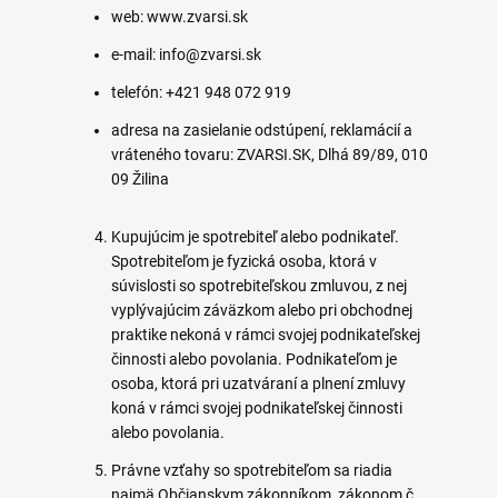
web: www.zvarsi.sk
e-mail: info@zvarsi.sk
telefón: +421 948 072 919
adresa na zasielanie odstúpení, reklamácií a
vráteného tovaru: ZVARSI.SK, Dlhá 89/89, 010
09 Žilina
Kupujúcim je spotrebiteľ alebo podnikateľ.
Spotrebiteľom je fyzická osoba, ktorá v
súvislosti so spotrebiteľskou zmluvou, z nej
vyplývajúcim záväzkom alebo pri obchodnej
praktike nekoná v rámci svojej podnikateľskej
činnosti alebo povolania. Podnikateľom je
osoba, ktorá pri uzatváraní a plnení zmluvy
koná v rámci svojej podnikateľskej činnosti
alebo povolania.
Právne vzťahy so spotrebiteľom sa riadia
najmä Občianskym zákonníkom, zákonom č.