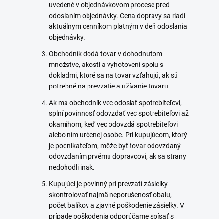
uvedené v objednávkovom procese pred
odoslaním objednávky. Cena dopravy sa riadi
aktuálnym cenníkom platným v deň odoslania
objednávky.
Obchodník dodá tovar v dohodnutom
množstve, akosti a vyhotovení spolu s
dokladmi, ktoré sa na tovar vzťahujú, ak sú
potrebné na prevzatie a užívanie tovaru.
Ak má obchodník vec odoslať spotrebiteľovi,
splní povinnosť odovzdať vec spotrebiteľovi až
okamihom, keď vec odovzdá spotrebiteľovi
alebo ním určenej osobe. Pri kupujúcom, ktorý
je podnikateľom, môže byť tovar odovzdaný
odovzdaním prvému dopravcovi, ak sa strany
nedohodli inak.
Kupujúci je povinný pri prevzatí zásielky
skontrolovať najmä neporušenosť obalu,
počet balíkov a zjavné poškodenie zásielky. V
prípade poškodenia odporúčame spísať s