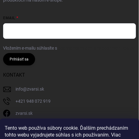
produktoch na našom e-shope.
EMAIL
Vložením e-mailu súhlasíte s
podmienkami ochrany osobných údajov
Prihlásiť sa
KONTAKT
info
@
zvarsi.sk
+421 948 072 919
zvarsi.sk
zvarsi.sk
Tento web používa súbory cookie. Ďalším prechádzaním
tohto webu vyjadrujete súhlas s ich používaním. Viac