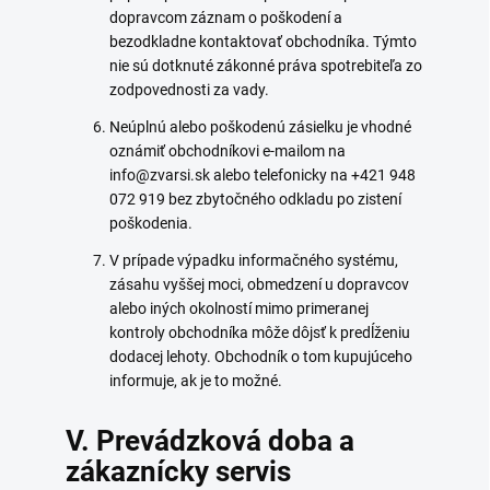
dopravcom záznam o poškodení a
bezodkladne kontaktovať obchodníka. Týmto
nie sú dotknuté zákonné práva spotrebiteľa zo
zodpovednosti za vady.
Neúplnú alebo poškodenú zásielku je vhodné
oznámiť obchodníkovi e-mailom na
info@zvarsi.sk alebo telefonicky na +421 948
072 919 bez zbytočného odkladu po zistení
poškodenia.
V prípade výpadku informačného systému,
zásahu vyššej moci, obmedzení u dopravcov
alebo iných okolností mimo primeranej
kontroly obchodníka môže dôjsť k predĺženiu
dodacej lehoty. Obchodník o tom kupujúceho
informuje, ak je to možné.
V. Prevádzková doba a
zákaznícky servis