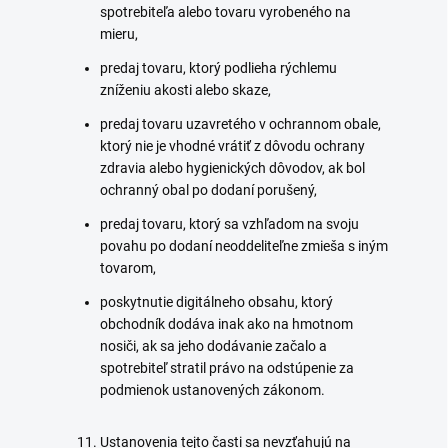
spotrebiteľa alebo tovaru vyrobeného na
mieru,
predaj tovaru, ktorý podlieha rýchlemu
zníženiu akosti alebo skaze,
predaj tovaru uzavretého v ochrannom obale,
ktorý nie je vhodné vrátiť z dôvodu ochrany
zdravia alebo hygienických dôvodov, ak bol
ochranný obal po dodaní porušený,
predaj tovaru, ktorý sa vzhľadom na svoju
povahu po dodaní neoddeliteľne zmieša s iným
tovarom,
poskytnutie digitálneho obsahu, ktorý
obchodník dodáva inak ako na hmotnom
nosiči, ak sa jeho dodávanie začalo a
spotrebiteľ stratil právo na odstúpenie za
podmienok ustanovených zákonom.
Ustanovenia tejto časti sa nevzťahujú na