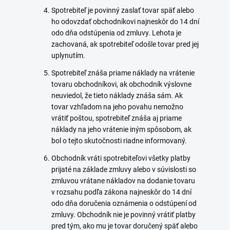
Spotrebiteľ je povinný zaslať tovar späť alebo
ho odovzdať obchodníkovi najneskôr do 14 dní
odo dňa odstúpenia od zmluvy. Lehota je
zachovaná, ak spotrebiteľ odošle tovar pred jej
uplynutím.
Spotrebiteľ znáša priame náklady na vrátenie
tovaru obchodníkovi, ak obchodník výslovne
neuviedol, že tieto náklady znáša sám. Ak
tovar vzhľadom na jeho povahu nemožno
vrátiť poštou, spotrebiteľ znáša aj priame
náklady na jeho vrátenie iným spôsobom, ak
bol o tejto skutočnosti riadne informovaný.
Obchodník vráti spotrebiteľovi všetky platby
prijaté na základe zmluvy alebo v súvislosti so
zmluvou vrátane nákladov na dodanie tovaru
v rozsahu podľa zákona najneskôr do 14 dní
odo dňa doručenia oznámenia o odstúpení od
zmluvy. Obchodník nie je povinný vrátiť platby
pred tým, ako mu je tovar doručený späť alebo