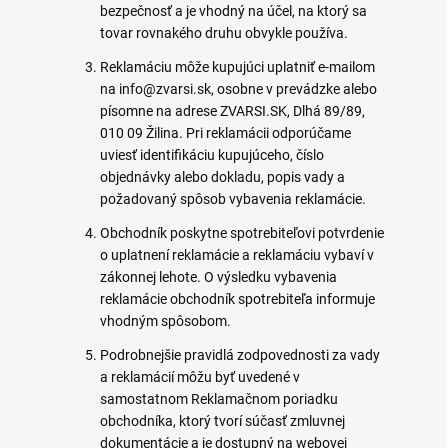
bezpečnosť a je vhodný na účel, na ktorý sa
tovar rovnakého druhu obvykle používa.
Reklamáciu môže kupujúci uplatniť e-mailom
na info@zvarsi.sk, osobne v prevádzke alebo
písomne na adrese ZVARSI.SK, Dlhá 89/89,
010 09 Žilina. Pri reklamácii odporúčame
uviesť identifikáciu kupujúceho, číslo
objednávky alebo dokladu, popis vady a
požadovaný spôsob vybavenia reklamácie.
Obchodník poskytne spotrebiteľovi potvrdenie
o uplatnení reklamácie a reklamáciu vybaví v
zákonnej lehote. O výsledku vybavenia
reklamácie obchodník spotrebiteľa informuje
vhodným spôsobom.
Podrobnejšie pravidlá zodpovednosti za vady
a reklamácií môžu byť uvedené v
samostatnom Reklamačnom poriadku
obchodníka, ktorý tvorí súčasť zmluvnej
dokumentácie a je dostupný na webovej