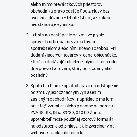
alebo mimo prevádzkových priestorov
obchodníka právo odstúpiť od zmluvy bez
uvedenia dôvodu v lehote 14 dní, ak zákon
neustanovuje výnimku.
Lehota na odstúpenie od zmluvy plynie
spravidla odo dňa prevzatia tovaru
spotrebiteľom alebo ním určenou osobou. Pri
dodaní viacerých tovarov v jednej objednávke,
ktoré sa dodávajú oddelene, plynie lehota odo
dňa prevzatia tovaru, ktorý bol dodaný ako
posledný.
Spotrebiteľ môže uplatniť právo na odstúpenie
od zmluvy jednoznačným vyhlásením
zaslaným obchodníkovi, napríklad e-mailom
na info@zvarsi.sk alebo písomne na adresu
ZVARSI.SK, Dlhá 89/89, 010 09 Žilina.
Spotrebiteľ môže použiť aj vzorový formulár
na odstúpenie od zmluvy, ak je zverejnený na
webovej stránke obchodníka.