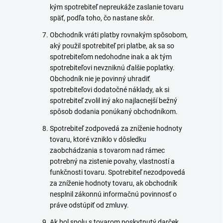
kým spotrebiteľ nepreukáže zaslanie tovaru
späť, podľa toho, čo nastane skôr.
Obchodník vráti platby rovnakým spôsobom,
aký použil spotrebiteľ pri platbe, ak sa so
spotrebiteľom nedohodne inak a ak tým
spotrebiteľovi nevzniknú ďalšie poplatky.
Obchodník nie je povinný uhradiť
spotrebiteľovi dodatočné náklady, ak si
spotrebiteľ zvolil iný ako najlacnejší bežný
spôsob dodania ponúkaný obchodníkom.
Spotrebiteľ zodpovedá za zníženie hodnoty
tovaru, ktoré vzniklo v dôsledku
zaobchádzania s tovarom nad rámec
potrebný na zistenie povahy, vlastností a
funkčnosti tovaru. Spotrebiteľ nezodpovedá
za zníženie hodnoty tovaru, ak obchodník
nesplnil zákonnú informačnú povinnosť o
práve odstúpiť od zmluvy.
Ak bol spolu s tovarom poskytnutý darček