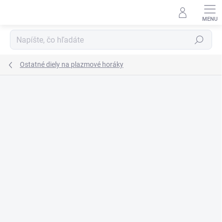
Prejsť
na
obsah
Hľadať
Ostatné diely na plazmové horáky