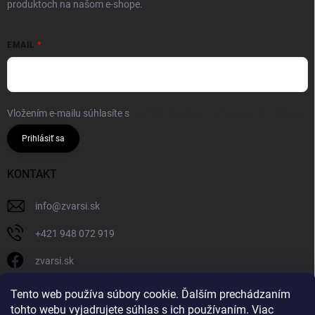
produktoch na našom e-shope.
EMAIL
Vložením e-mailu súhlasíte s
podmienkami ochrany osobných údajov
Prihlásiť sa
KONTAKT
info
@
zvarsi.sk
+421 948 072 919
zvarsi.sk
zvarsi.sk
Tento web používa súbory cookie. Ďalším prechádzaním
tohto webu vyjadrujete súhlas s ich používaním. Viac