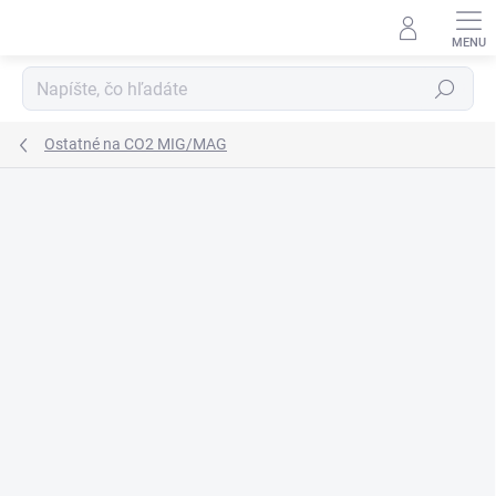
Prejsť
na
obsah
Hľadať
Ostatné na CO2 MIG/MAG