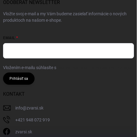
ODOBERAŤ NEWSLETTER
Vložte svoj e-mail a my Vám budeme zasielať informácie o nových
produktoch na našom e-shope.
EMAIL
Vložením e-mailu súhlasíte s
podmienkami ochrany osobných údajov
Prihlásiť sa
KONTAKT
info
@
zvarsi.sk
+421 948 072 919
zvarsi.sk