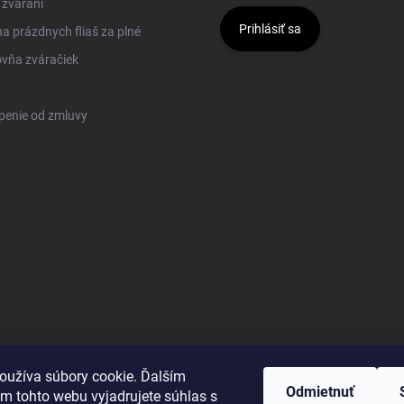
 zváraní
Prihlásiť sa
 prázdnych fliaš za plné
vňa zváračiek
penie od zmluvy
oužíva súbory cookie. Ďalším
Odmietnuť
m tohto webu vyjadrujete súhlas s