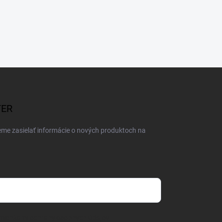
TER
eme zasielať informácie o nových produktoch na
mienkami ochrany osobných údajov