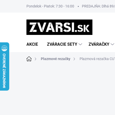
Prejsť
Pondelok - Piatok: 7:30 - 16:00
PREDAJŇA: Dlhá 89/8
na
obsah
AKCIE
ZVÁRACIE SETY
ZVÁRAČKY
Domov
Plazmové rezačky
Plazmová rezačka CU