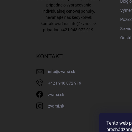
Blog o
prípadne o vypracovanie
Výmena
individuálnej cenovej ponuky,
neváhajte nás kedykoľvek
Požičo
kontaktovať na
info@zvarsi.sk
Servis
prípadne
+421 948 072 919
.
Odstú
KONTAKT
info
@
zvarsi.sk
+421 948 072 919
zvarsi.sk
zvarsi.sk
Tento web p
prechádzaní