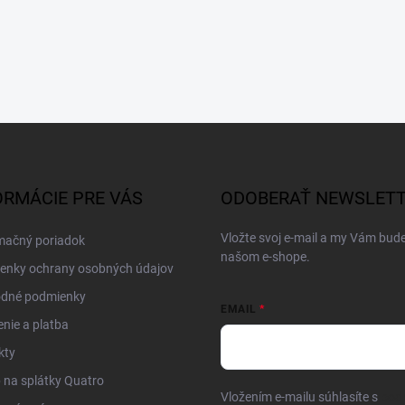
ORMÁCIE PRE VÁS
ODOBERAŤ NEWSLET
Vložte svoj e-mail a my Vám bud
mačný poriadok
našom e-shope.
enky ochrany osobných údajov
dné podmienky
EMAIL
nie a platba
kty
na splátky Quatro
Vložením e-mailu súhlasíte s
pod