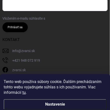
Vložením e-mailu súhlasíte s
podmienkami ochrany osobných údajov
Prihlásiť sa
KONTAKT
info
@
zvarsi.sk
+421 948 072 919
zvarsi.sk
zvarsi.sk
Tento web používa súbory cookie. Ďalším prechádzaním
tohto webu vyjadrujete súhlas s ich používaním. Viac
informácií
tu
.
Nastavenie