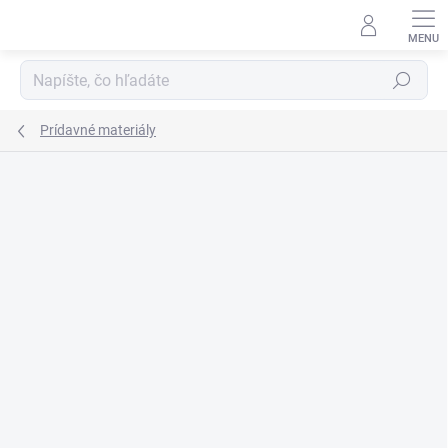
Prejsť
na
obsah
Hľadať
Prídavné materiály