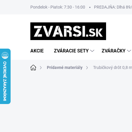
Prejsť
Pondelok - Piatok: 7:30 - 16:00
PREDAJŇA: Dlhá 89/8
na
obsah
AKCIE
ZVÁRACIE SETY
ZVÁRAČKY
Domov
Prídavné materiály
Trubičkový drôt 0,8 