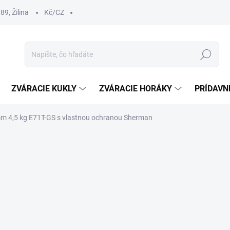
9, Žilina
Kč/CZ
Hľadať
ZVÁRACIE KUKLY
ZVÁRACIE HORÁKY
PRÍDAVN
mm 4,5 kg E71T-GS s vlastnou ochranou Sherman