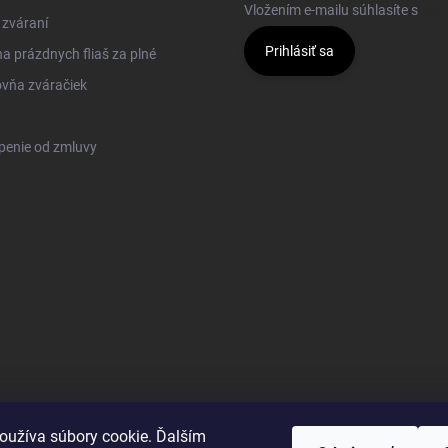
Vložením e-mailu súhlasíte s
pod
 zváraní
Prihlásiť sa
 prázdnych fliaš za plné
vňa zváračiek
penie od zmluvy
oužíva súbory cookie. Ďalším