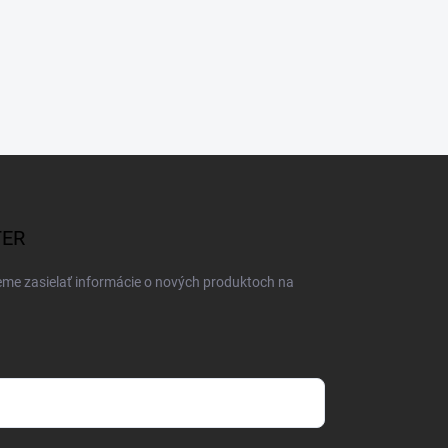
TER
eme zasielať informácie o nových produktoch na