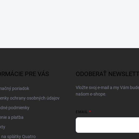
ORMÁCIE PRE VÁS
ODOBERAŤ NEWSLET
Vložte svoj e-mail a my Vám bud
mačný poriadok
našom e-shope.
enky ochrany osobných údajov
dné podmienky
EMAIL
nie a platba
kty
na splátky Quatro