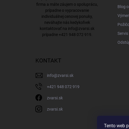
firma a máte záujem o spoluprácu,
Blog o
prípadne o vypracovanie
Výmena
individuálnej cenovej ponuky,
neváhajte nás kedykoľvek
Požičo
kontaktovať na
info@zvarsi.sk
Servis
prípadne
+421 948 072 919
.
Odstú
KONTAKT
info
@
zvarsi.sk
+421 948 072 919
zvarsi.sk
zvarsi.sk
Tento web p