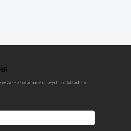
TER
eme zasielať informácie o nových produktoch na