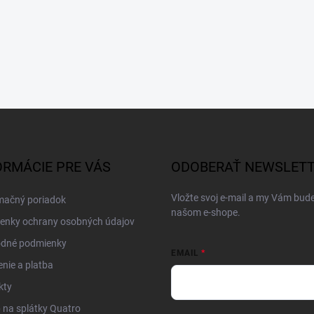
ORMÁCIE PRE VÁS
ODOBERAŤ NEWSLET
Vložte svoj e-mail a my Vám bud
mačný poriadok
našom e-shope.
enky ochrany osobných údajov
dné podmienky
EMAIL
nie a platba
kty
na splátky Quatro