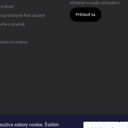
Vložením e-mailu súhlasíte s
pod
 zváraní
Prihlásiť sa
 prázdnych fliaš za plné
vňa zváračiek
penie od zmluvy
oužíva súbory cookie. Ďalším