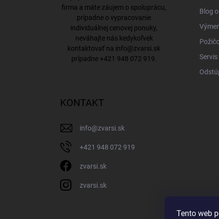
firma a máte záujem o spoluprácu,
Blog o
prípadne o vypracovanie
Výmena
individuálnej cenovej ponuky,
neváhajte nás kedykoľvek
Požičo
kontaktovať na
info@zvarsi.sk
Servis
prípadne
+421 948 072 919
.
Odstú
KONTAKT
info
@
zvarsi.sk
+421 948 072 919
zvarsi.sk
zvarsi.sk
Tento web p