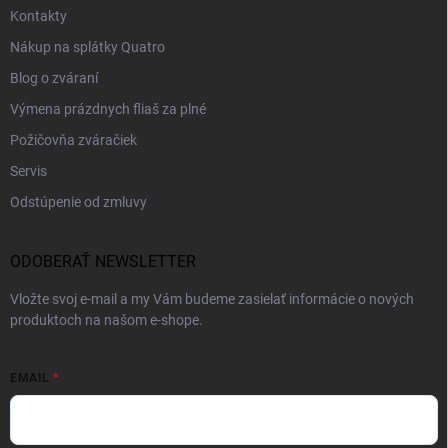
Kontakty
Nákup na splátky Quatro
Blog o zváraní
Výmena prázdnych fliaš za plné
Požičovňa zváračiek
Servis
Odstúpenie od zmluvy
ODOBERAŤ NEWSLETTER
Vložte svoj e-mail a my Vám budeme zasielať informácie o nových
produktoch na našom e-shope.
EMAIL