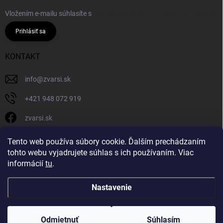
Vložením e-mailu súhlasíte s
podmienkami ochrany osobných údajov
Prihlásiť sa
KONTAKT
info
@
zvarsi.sk
+421 948 072 919
zvarsi.sk
zvarsi.sk
Tento web používa súbory cookie. Ďalším prechádzaním
tohto webu vyjadrujete súhlas s ich používaním. Viac
informácií
tu
.
Nastavenie
Copyright 2026
ZVARSI.SK
. Všetky práva vyhradené.
Odmietnuť
Súhlasím