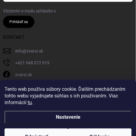
Vložením e-mailu súhlasíte s
podmienkami ochrany osobných údajov
Prihlásiť sa
KONTAKT
info
@
zvarsi.sk
+421 948 072 919
zvarsi.sk
zvarsi.sk
Tento web používa súbory cookie. Ďalším prechádzaním
tohto webu vyjadrujete súhlas s ich používaním. Viac
informácií
tu
.
Nastavenie
Copyright 2026
ZVARSI.SK
. Všetky práva vyhradené.