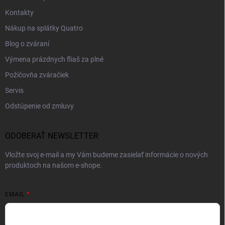
Kontakty
Nákup na splátky Quatro
Blog o zváraní
Výmena prázdnych fliaš za plné
Požičovňa zváračiek
Servis
Odstúpenie od zmluvy
ODOBERAŤ NEWSLETTER
Vložte svoj e-mail a my Vám budeme zasielať informácie o nových
produktoch na našom e-shope.
EMAIL