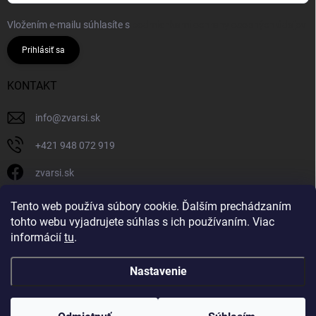
Vložením e-mailu súhlasíte s
podmienkami ochrany osobných údajov
Prihlásiť sa
KONTAKT
info
@
zvarsi.sk
+421 948 072 919
zvarsi.sk
zvarsi.sk
Tento web používa súbory cookie. Ďalším prechádzaním
tohto webu vyjadrujete súhlas s ich používaním. Viac
informácií
tu
.
Nastavenie
Copyright 2026
ZVARSI.SK
. Všetky práva vyhradené.