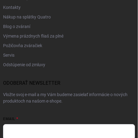
Kontakty
Nákup na splátky Quatro
Blog o zváraní
Výmena prázdnych fliaš za plné
Požičovňa zváračiek
Servis
Odstúpenie od zmluvy
ODOBERAŤ NEWSLETTER
Vložte svoj e-mail a my Vám budeme zasielať informácie o nových
produktoch na našom e-shope.
EMAIL