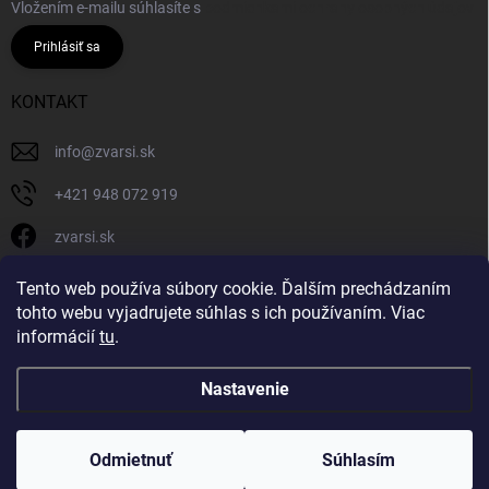
Vložením e-mailu súhlasíte s
podmienkami ochrany osobných údajov
Prihlásiť sa
KONTAKT
info
@
zvarsi.sk
+421 948 072 919
zvarsi.sk
zvarsi.sk
Tento web používa súbory cookie. Ďalším prechádzaním
tohto webu vyjadrujete súhlas s ich používaním. Viac
informácií
tu
.
Nastavenie
Copyright 2026
ZVARSI.SK
. Všetky práva vyhradené.
Odmietnuť
Súhlasím
Vytvoril Shoptet