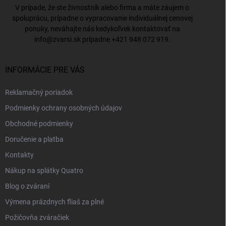
V prípade, že ste živnostník alebo firma a máte záujem o
spoluprácu, prípadne o vypracovanie individuálnej cenovej
ponuky, neváhajte nás kedykoľvek kontaktovať na
info@zvarsi.sk
prípadne
+421 948 072 919
.
INFORMÁCIE PRE VÁS
Reklamačný poriadok
Podmienky ochrany osobných údajov
Obchodné podmienky
Doručenie a platba
Kontakty
Nákup na splátky Quatro
Blog o zváraní
Výmena prázdnych fliaš za plné
Požičovňa zváračiek