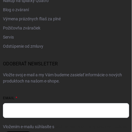
Nákup na splátky Quatro
Blog o zváraní
Výmena prázdnych fliaš za plné
Požičovňa zváračiek
Servis
Odstúpenie od zmluvy
ODOBERAŤ NEWSLETTER
Vložte svoj e-mail a my Vám budeme zasielať informácie o nových
produktoch na našom e-shope.
EMAIL
Vložením e-mailu súhlasíte s
podmienkami ochrany osobných údajov