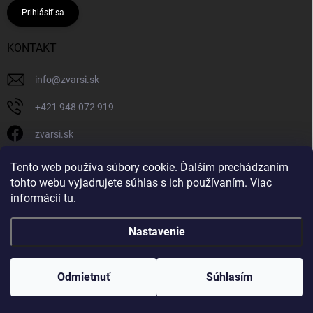
Prihlásiť sa
KONTAKT
info
@
zvarsi.sk
+421 948 072 919
zvarsi.sk
zvarsi.sk
Tento web používa súbory cookie. Ďalším prechádzaním
tohto webu vyjadrujete súhlas s ich používaním. Viac
informácií
tu
.
Nastavenie
Copyright 2026
ZVARSI.SK
. Všetky práva vyhradené.
Odmietnuť
Súhlasím
Vytvoril Shoptet