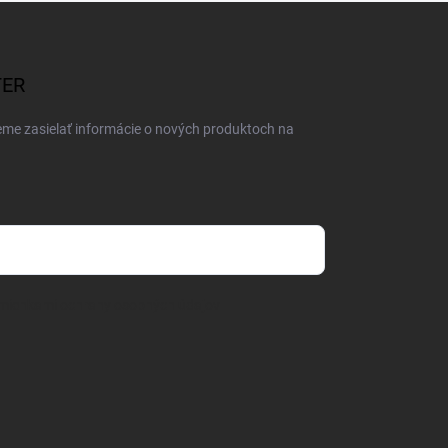
TER
eme zasielať informácie o nových produktoch na
mienkami ochrany osobných údajov