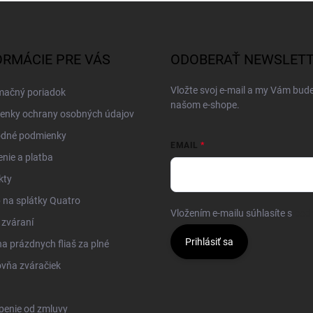
ORMÁCIE PRE VÁS
ODOBERAŤ NEWSLET
Vložte svoj e-mail a my Vám bud
mačný poriadok
našom e-shope.
enky ochrany osobných údajov
dné podmienky
EMAIL
nie a platba
kty
na splátky Quatro
Vložením e-mailu súhlasíte s
pod
 zváraní
Prihlásiť sa
 prázdnych fliaš za plné
vňa zváračiek
penie od zmluvy