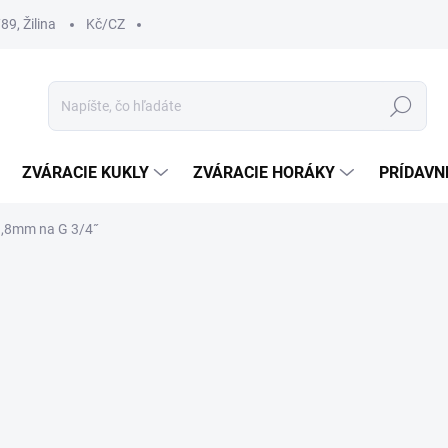
9, Žilina
Kč/CZ
Hľadať
ZVÁRACIE KUKLY
ZVÁRACIE HORÁKY
PRÍDAVN
1,8mm na G 3/4˝