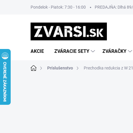
Prejsť
Pondelok - Piatok: 7:30 - 16:00
PREDAJŇA: Dlhá 89/8
na
obsah
AKCIE
ZVÁRACIE SETY
ZVÁRAČKY
Domov
Príslušenstvo
Prechodka redukcia z W 2