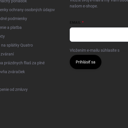
mačný poriadok
našom e-shope.
enky ochrany osobných údajov
dné podmienky
EMAIL
nie a platba
kty
na splátky Quatro
Vložením e-mailu súhlasíte s
pod
 zváraní
Prihlásiť sa
 prázdnych fliaš za plné
vňa zváračiek
penie od zmluvy