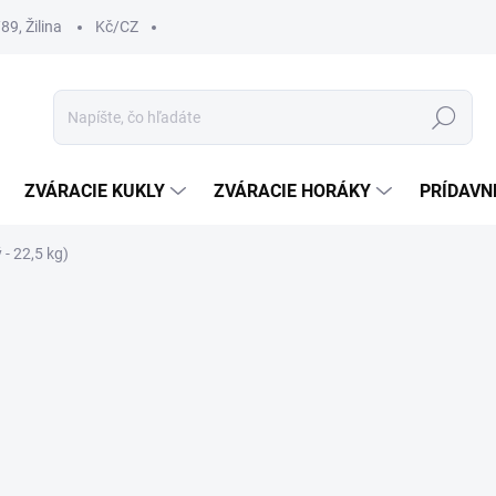
9, Žilina
Kč/CZ
Hľadať
ZVÁRACIE KUKLY
ZVÁRACIE HORÁKY
PRÍDAVN
 - 22,5 kg)