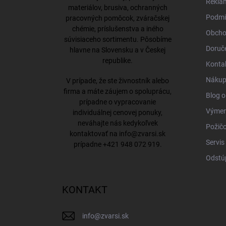
Rekla
e
materiálov, brusiva, ochranných
Podmi
pracovných pomôcok, zváračskej
chémie, príslušenstva a iného
Obcho
súvisiaceho sortimentu. Pôsobíme
Doruče
hlavne na Slovensku a v Českej
republike.
Konta
Nákup 
V prípade, že ste živnostník alebo
firma a máte záujem o spoluprácu,
Blog o
prípadne o vypracovanie
Výmena
individuálnej cenovej ponuky,
neváhajte nás kedykoľvek
Požičo
kontaktovať na
info@zvarsi.sk
Servis
prípadne
+421 948 072 919
.
Odstú
KONTAKT
info
@
zvarsi.sk