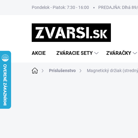
Prejsť
Pondelok - Piatok: 7:30 - 16:00
PREDAJŇA: Dlhá 89/8
na
obsah
AKCIE
ZVÁRACIE SETY
ZVÁRAČKY
Domov
Príslušenstvo
Magnetický držiak (stredný