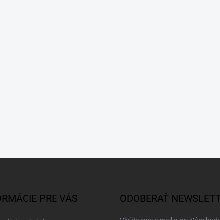
ORMÁCIE PRE VÁS
ODOBERAŤ NEWSLET
Vložte svoj e-mail a my Vám bud