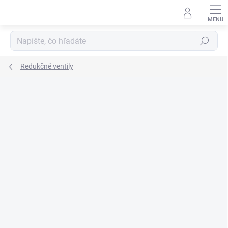
Prejsť
na
obsah
Hľadať
Redukčné ventily