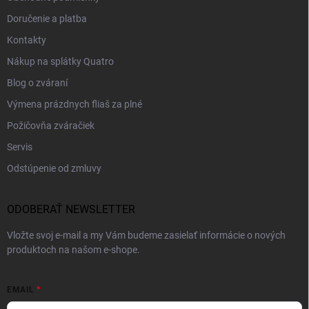
Doručenie a platba
Kontakty
Nákup na splátky Quatro
Blog o zváraní
Výmena prázdnych fliaš za plné
Požičovňa zváračiek
Servis
Odstúpenie od zmluvy
ODOBERAŤ NEWSLETTER
Vložte svoj e-mail a my Vám budeme zasielať informácie o nových
produktoch na našom e-shope.
EMAIL