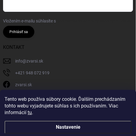
Vložením e-mailu súhlasíte s
podmienkami ochrany osobných údajov
Prihlásiť sa
KONTAKT
info
@
zvarsi.sk
+421 948 072 919
zvarsi.sk
zvarsi.sk
Tento web používa súbory cookie. Ďalším prechádzaním
tohto webu vyjadrujete súhlas s ich používaním. Viac
informácií
tu
.
Nastavenie