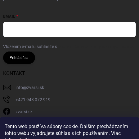
EMAIL
Vložením e-mailu súhlasíte s
podmienkami ochrany osobných údajov
Prihlásiť sa
KONTAKT
info
@
zvarsi.sk
+421 948 072 919
zvarsi.sk
zvarsi.sk
Tento web používa súbory cookie. Ďalším prechádzaním
tohto webu vyjadrujete súhlas s ich používaním. Viac