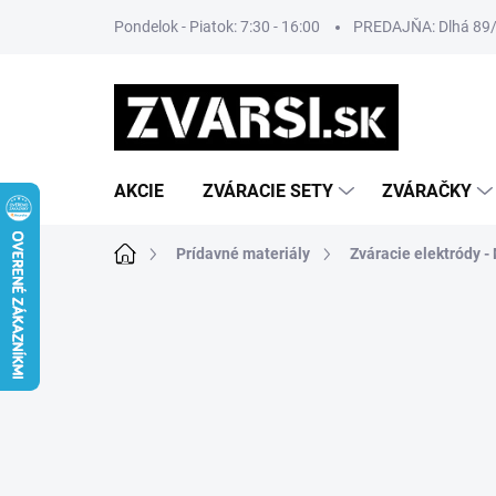
Prejsť
Pondelok - Piatok: 7:30 - 16:00
PREDAJŇA: Dlhá 89/8
na
obsah
AKCIE
ZVÁRACIE SETY
ZVÁRAČKY
Domov
Prídavné materiály
Zváracie elektródy 