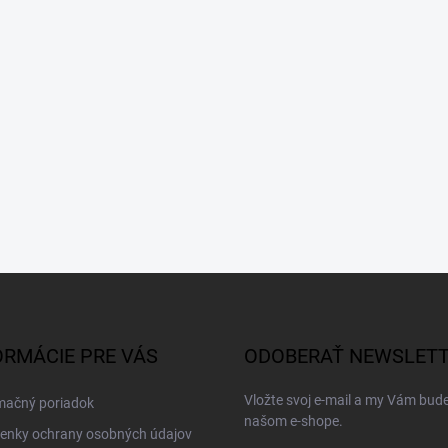
ORMÁCIE PRE VÁS
ODOBERAŤ NEWSLET
Vložte svoj e-mail a my Vám bud
mačný poriadok
našom e-shope.
enky ochrany osobných údajov