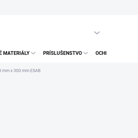
PRÁZDNY KOŠÍK
NÁKUPNÝ
KOŠÍK
É MATERIÁLY
PRÍSLUŠENSTVO
OCHRANNÉ POMÔ
2,0 mm x 300 mm ESAB