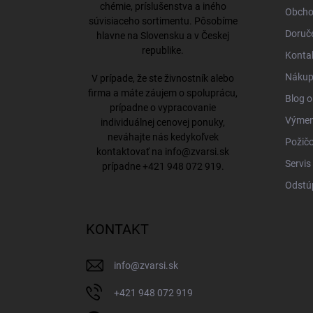
chémie, príslušenstva a iného
Obcho
súvisiaceho sortimentu. Pôsobíme
Doruče
hlavne na Slovensku a v Českej
republike.
Konta
Nákup 
V prípade, že ste živnostník alebo
firma a máte záujem o spoluprácu,
Blog o
prípadne o vypracovanie
Výmena
individuálnej cenovej ponuky,
neváhajte nás kedykoľvek
Požičo
kontaktovať na
info@zvarsi.sk
Servis
prípadne
+421 948 072 919
.
Odstú
KONTAKT
info
@
zvarsi.sk
+421 948 072 919