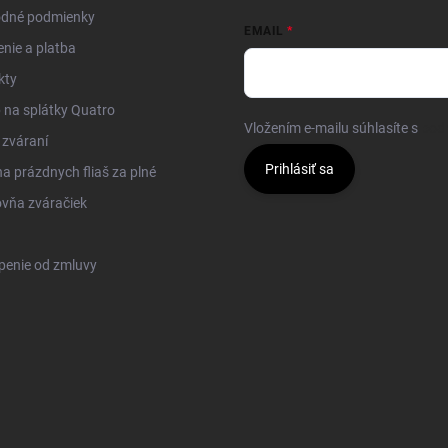
dné podmienky
EMAIL
nie a platba
kty
na splátky Quatro
Vložením e-mailu súhlasíte s
pod
 zváraní
Prihlásiť sa
 prázdnych fliaš za plné
vňa zváračiek
penie od zmluvy