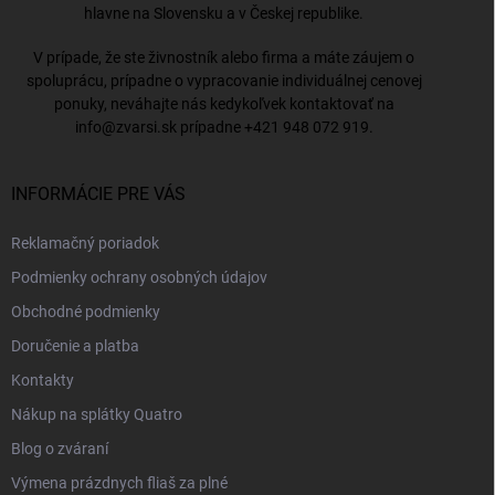
hlavne na Slovensku a v Českej republike.
V prípade, že ste živnostník alebo firma a máte záujem o
spoluprácu, prípadne o vypracovanie individuálnej cenovej
ponuky, neváhajte nás kedykoľvek kontaktovať na
info@zvarsi.sk
prípadne
+421 948 072 919
.
INFORMÁCIE PRE VÁS
Reklamačný poriadok
Podmienky ochrany osobných údajov
Obchodné podmienky
Doručenie a platba
Kontakty
Nákup na splátky Quatro
Blog o zváraní
Výmena prázdnych fliaš za plné