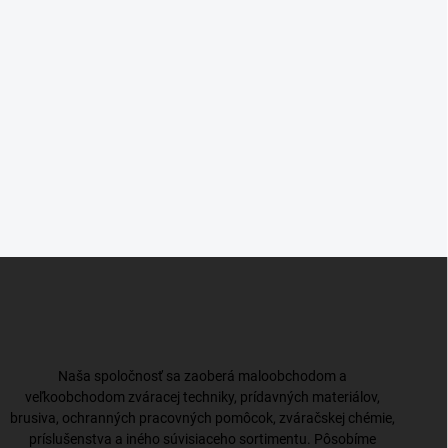
Z
á
p
ä
t
i
Naša spoločnosť sa zaoberá maloobchodom a
e
veľkoobchodom zváracej techniky, prídavných materiálov,
brusiva, ochranných pracovných pomôcok, zváračskej chémie,
príslušenstva a iného súvisiaceho sortimentu. Pôsobíme