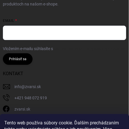
produktoch na našom e-shope.
EMAIL
Vložením e-mailu súhlasíte s
podmienkami ochrany osobných údajov
Prihlásiť sa
KONTAKT
info
@
zvarsi.sk
+421 948 072 919
zvarsi.sk
zvarsi.sk
Tento web používa súbory cookie. Ďalším prechádzaním