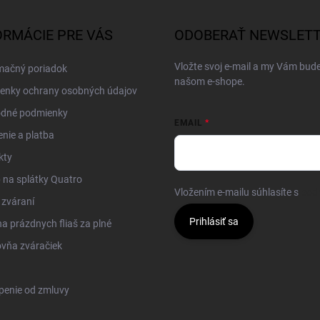
ORMÁCIE PRE VÁS
ODOBERAŤ NEWSLET
Vložte svoj e-mail a my Vám bud
mačný poriadok
našom e-shope.
enky ochrany osobných údajov
dné podmienky
EMAIL
nie a platba
kty
na splátky Quatro
Vložením e-mailu súhlasíte s
pod
 zváraní
Prihlásiť sa
 prázdnych fliaš za plné
vňa zváračiek
penie od zmluvy