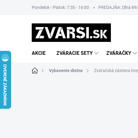
Prejsť
Pondelok - Piatok: 7:30 - 16:00
PREDAJŇA: Dlhá 89/8
na
obsah
AKCIE
ZVÁRACIE SETY
ZVÁRAČKY
Domov
Vybavenie dielne
Zváračská zástena hn