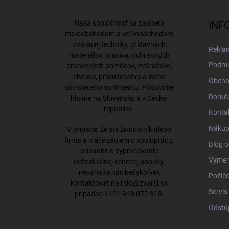
p
ä
Naša spoločnosť sa zaoberá
INF
t
maloobchodom a veľkoobchodom
i
zváracej techniky, prídavných
Rekla
e
materiálov, brusiva, ochranných
Podmi
pracovných pomôcok, zváračskej
chémie, príslušenstva a iného
Obcho
súvisiaceho sortimentu. Pôsobíme
Doruče
hlavne na Slovensku a v Českej
republike.
Konta
Nákup 
V prípade, že ste živnostník alebo
firma a máte záujem o spoluprácu,
Blog o
prípadne o vypracovanie
Výmena
individuálnej cenovej ponuky,
neváhajte nás kedykoľvek
Požičo
kontaktovať na
info@zvarsi.sk
Servis
prípadne
+421 948 072 919
.
Odstú