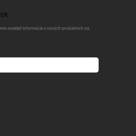
TER
eme zasielať informácie o nových produktoch na
mienkami ochrany osobných údajov