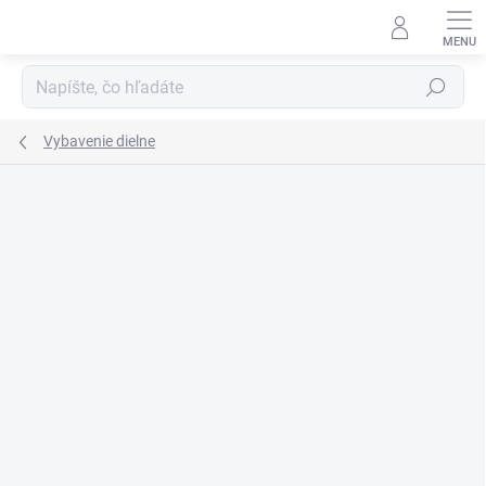
Prejsť
na
obsah
Hľadať
Vybavenie dielne