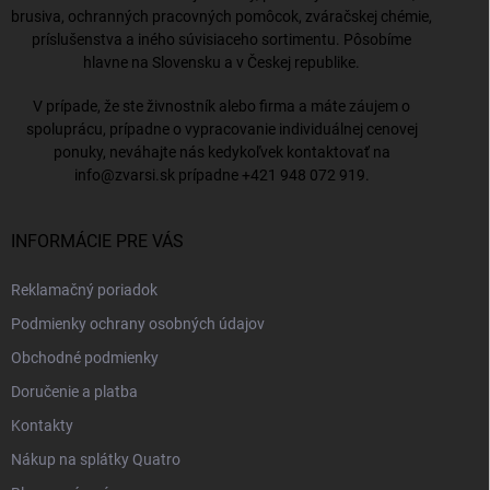
brusiva, ochranných pracovných pomôcok, zváračskej chémie,
príslušenstva a iného súvisiaceho sortimentu. Pôsobíme
hlavne na Slovensku a v Českej republike.
V prípade, že ste živnostník alebo firma a máte záujem o
spoluprácu, prípadne o vypracovanie individuálnej cenovej
ponuky, neváhajte nás kedykoľvek kontaktovať na
info@zvarsi.sk
prípadne
+421 948 072 919
.
INFORMÁCIE PRE VÁS
Reklamačný poriadok
Podmienky ochrany osobných údajov
Obchodné podmienky
Doručenie a platba
Kontakty
Nákup na splátky Quatro