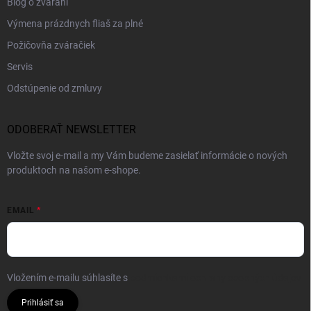
Blog o zváraní
Výmena prázdnych fliaš za plné
Požičovňa zváračiek
Servis
Odstúpenie od zmluvy
ODOBERAŤ NEWSLETTER
Vložte svoj e-mail a my Vám budeme zasielať informácie o nových
produktoch na našom e-shope.
EMAIL
Vložením e-mailu súhlasíte s
podmienkami ochrany osobných údajov
Prihlásiť sa