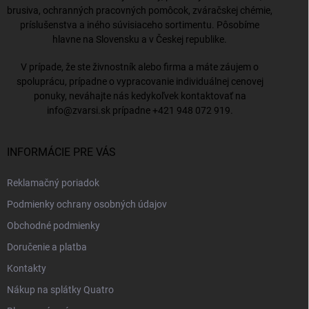
brusiva, ochranných pracovných pomôcok, zváračskej chémie,
príslušenstva a iného súvisiaceho sortimentu. Pôsobíme
hlavne na Slovensku a v Českej republike.
V prípade, že ste živnostník alebo firma a máte záujem o
spoluprácu, prípadne o vypracovanie individuálnej cenovej
ponuky, neváhajte nás kedykoľvek kontaktovať na
info@zvarsi.sk
prípadne
+421 948 072 919
.
INFORMÁCIE PRE VÁS
Reklamačný poriadok
Podmienky ochrany osobných údajov
Obchodné podmienky
Doručenie a platba
Kontakty
Nákup na splátky Quatro