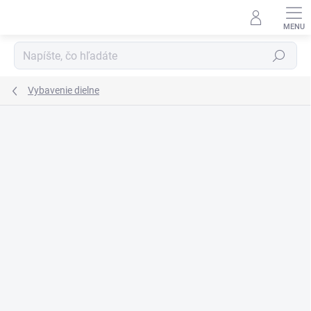
Prejsť
na
obsah
Hľadať
Vybavenie dielne