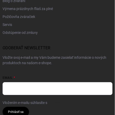
Blog o zváraní
Výmena prázdnych fliaš za plné
Požičovňa zváračiek
Servis
Odstúpenie od zmluvy
ODOBERAŤ NEWSLETTER
Vložte svoj e-mail a my Vám budeme zasielať informácie o nových
produktoch na našom e-shope.
EMAIL
Vložením e-mailu súhlasíte s
podmienkami ochrany osobných údajov
Prihlásiť sa