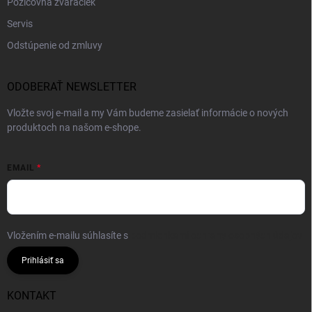
Požičovňa zváračiek
Servis
Odstúpenie od zmluvy
ODOBERAŤ NEWSLETTER
Vložte svoj e-mail a my Vám budeme zasielať informácie o nových
produktoch na našom e-shope.
EMAIL
Vložením e-mailu súhlasíte s
podmienkami ochrany osobných údajov
Prihlásiť sa
KONTAKT