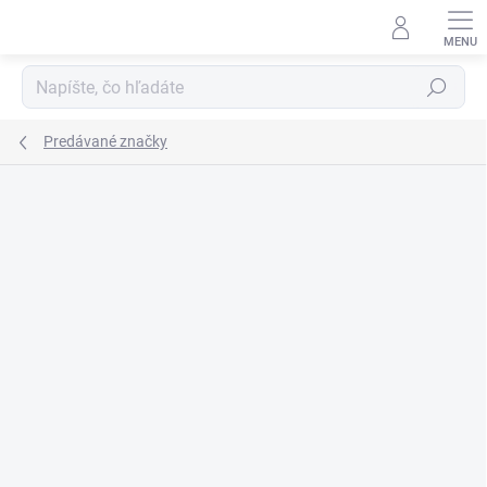
Prejsť
na
obsah
Hľadať
Predávané značky