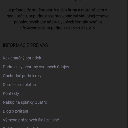
V prípade, že ste živnostník alebo firma a máte záujem o
spoluprácu, prípadne o vypracovanie individuálnej cenovej
ponuky, neváhajte nás kedykoľvek kontaktovať na
info@zvarsi.sk
prípadne
+421 948 072 919
.
INFORMÁCIE PRE VÁS
Reklamačný poriadok
Podmienky ochrany osobných údajov
Obchodné podmienky
Doručenie a platba
Kontakty
Nákup na splátky Quatro
Blog o zváraní
Výmena prázdnych fliaš za plné