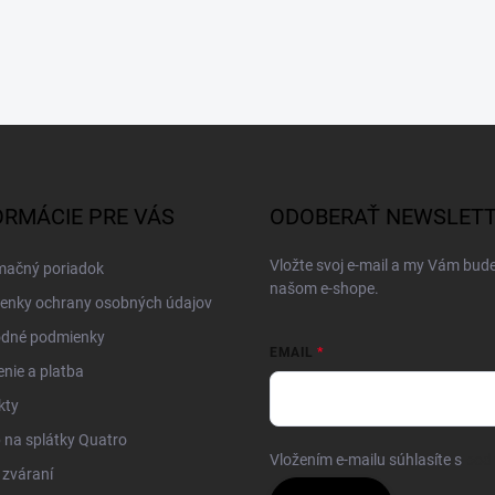
ORMÁCIE PRE VÁS
ODOBERAŤ NEWSLET
Vložte svoj e-mail a my Vám bud
mačný poriadok
našom e-shope.
enky ochrany osobných údajov
dné podmienky
EMAIL
nie a platba
kty
na splátky Quatro
Vložením e-mailu súhlasíte s
pod
 zváraní