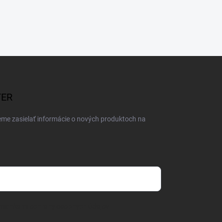
TER
eme zasielať informácie o nových produktoch na
mienkami ochrany osobných údajov