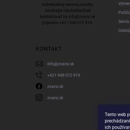
Výmena
individuálnej cenovej ponuky,
neváhajte nás kedykoľvek
Požičo
kontaktovať na
info@zvarsi.sk
Servis
prípadne
+421 948 072 919
.
Odstú
KONTAKT
info
@
zvarsi.sk
+421 948 072 919
zvarsi.sk
zvarsi.sk
Tento web p
prechádzaní
ich používa