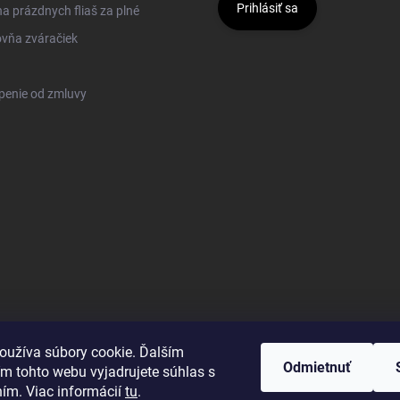
Prihlásiť sa
 prázdnych fliaš za plné
vňa zváračiek
penie od zmluvy
oužíva súbory cookie. Ďalším
Odmietnuť
m tohto webu vyjadrujete súhlas s
ním. Viac informácií
tu
.