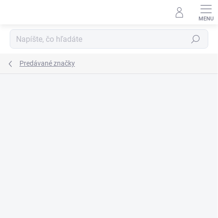
Prejsť
na
obsah
Hľadať
Predávané značky