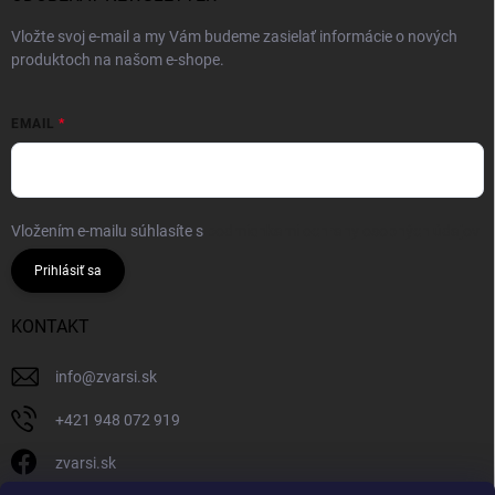
Vložte svoj e-mail a my Vám budeme zasielať informácie o nových
produktoch na našom e-shope.
EMAIL
Vložením e-mailu súhlasíte s
podmienkami ochrany osobných údajov
Prihlásiť sa
KONTAKT
info
@
zvarsi.sk
+421 948 072 919
zvarsi.sk