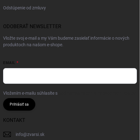
Odstúpenie od zmluvy
ODOBERAŤ NEWSLETTER
Vložte svoj e-mail a my Vám budeme zasielať informácie o nových
produktoch na našom e-shope.
EMAIL
Vložením e-mailu súhlasíte s
podmienkami ochrany osobných údajov
Prihlásiť sa
KONTAKT
info
@
zvarsi.sk