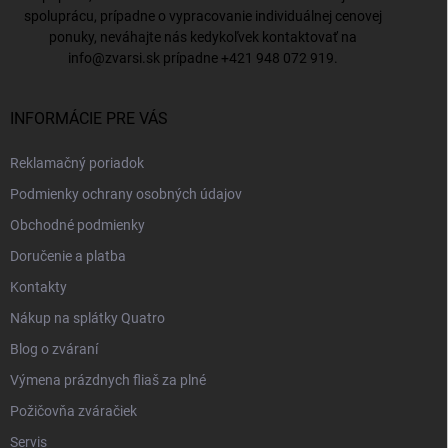
spoluprácu, prípadne o vypracovanie individuálnej cenovej
ponuky, neváhajte nás kedykoľvek kontaktovať na
info@zvarsi.sk
prípadne
+421 948 072 919
.
INFORMÁCIE PRE VÁS
Reklamačný poriadok
Podmienky ochrany osobných údajov
Obchodné podmienky
Doručenie a platba
Kontakty
Nákup na splátky Quatro
Blog o zváraní
Výmena prázdnych fliaš za plné
Požičovňa zváračiek
Servis