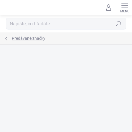
Prejsť
na
obsah
Hľadať
Predávané značky